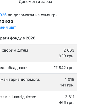
Допомогти зараз
026
ви допомогли на суму грн.
913 930
ний звіт
рати фонду в 2026
4 хворим дітям
2 063
939 грн.
ед. обладнання:
17 842 грн.
уманітарна допомога:
1 019
141 грн.
ітям з інвалідністю:
2 611
466 грн.