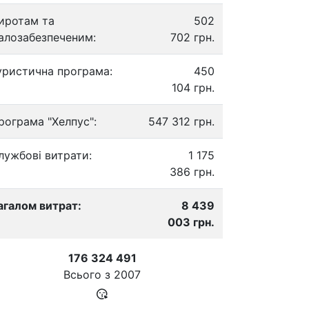
иротам та
502
алозабезпеченим:
702 грн.
уристична програма:
450
104 грн.
рограма "Хелпус":
547 312 грн.
лужбові витрати:
1 175
386 грн.
агалом витрат:
8 439
003 грн.
176 324 491
Всього з
2007