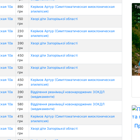
ская 10а
890
Керімов Артур (Симптоматическая миоклоническая
грн
эпилепсия)
ская 10а
150
Хворі діти Запорізької області
грн
ская 10а
230
Керімов Артур (Симптоматическая миоклоническая
грн
эпилепсия)
ская 10а
390
Хворі діти Запорізької області
грн
ская 10а
450
Хворі діти Запорізької області
грн
ская 10а
120
Хворі діти Запорізької області
грн
ская 10а
450
Керімов Артур (Симптоматическая миоклоническая
грн
эпилепсия)
ская 10а
390
Відділення реанімації новонароджених ЗОКДЛ
грн
(медикаменти)
ская 10а
580
Відділення реанімації новонароджених ЗОКДЛ
грн
(медикаменти)
ская 10а
415
Керімов Артур (Симптоматическая миоклоническая
грн
эпилепсия)
Пр
ская 10а
650
Хворі діти Запорізької області
грн