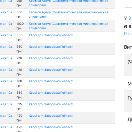
ская 10а
290
Керімов Артур (Симптоматическая миоклоническая
грн
эпилепсия)
ская 10а
300
Керімов Артур (Симптоматическая миоклоническая
грн
эпилепсия)
У
2
ская 10а
1030
Керімов Артур (Симптоматическая миоклоническая
6 
грн
эпилепсия)
Пов
ская 10а
330
Хворі діти Запорізької області
грн
Вит
ская 10а
360
Хворі діти Запорізької області
грн
ская 10а
220
Хворі діти Запорізької області
7
грн
ская 10а
410
Хворі діти Запорізької області
грн
ская 10а
760
Хворі діти Запорізької області
М
грн
ская 10а
360
Хворі діти Запорізької області
Г
грн
ская 10а
595
Хворі діти Запорізької області
грн
ская 10а
420
Хворі діти Запорізької області
Д
грн
ская 10а
420
Хворі діти Запорізької області
грн