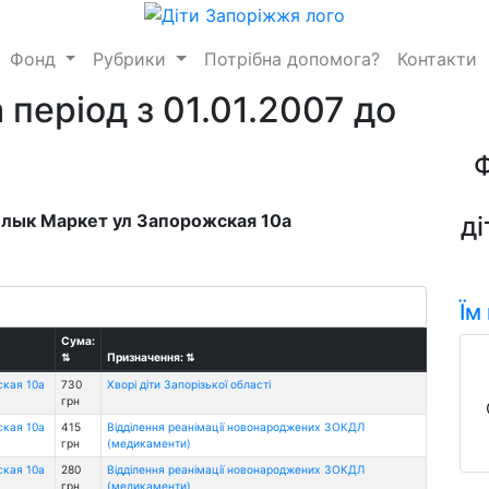
Фонд
Рубрики
Потрібна допомога?
Контакти
 період з 01.01.2007 до
шлык Маркет ул Запорожская 10а
ді
Їм
Сума:
⇅
Призначення:
⇅
ская 10а
730
Хворі діти Запорізької області
грн
ская 10а
415
Відділення реанімації новонароджених ЗОКДЛ
грн
(медикаменти)
ская 10а
280
Відділення реанімації новонароджених ЗОКДЛ
грн
(медикаменти)