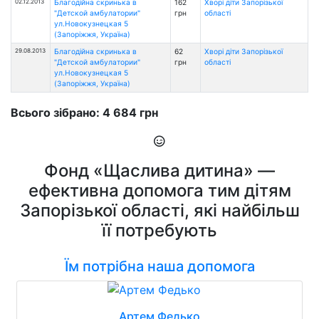
02.12.2013
Благодійна скринька в
162
Хворі діти Запорізької
"Детской амбулатории"
грн
області
ул.Новокузнецкая 5
(Запоріжжя, Україна)
29.08.2013
Благодійна скринька в
62
Хворі діти Запорізької
"Детской амбулатории"
грн
області
ул.Новокузнецкая 5
(Запоріжжя, Україна)
Всього зібрано: 4 684 грн
Фонд «Щаслива дитина» —
ефективна допомога тим дітям
Запорізької області, які найбільш
її потребують
Їм потрібна наша допомога
Артем Федько