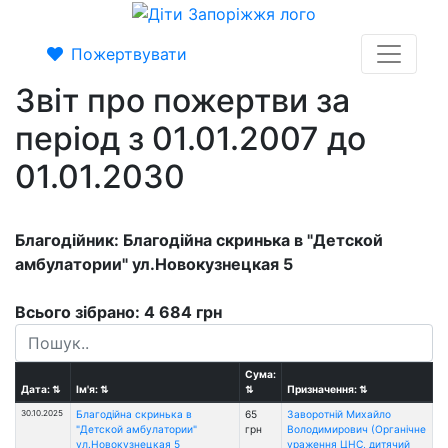
Пожертвувати
Звіт про пожертви за
період з 01.01.2007 до
01.01.2030
Благодійник: Благодійна скринька в "Детской
амбулатории" ул.Новокузнецкая 5
Всього зібрано: 4 684 грн
Сума:
Дата:
⇅
Ім'я:
⇅
⇅
Призначення:
⇅
30.10.2025
Благодійна скринька в
65
Заворотній Михайло
"Детской амбулатории"
грн
Володимирович (Органічне
ул.Новокузнецкая 5
ураження ЦНС, дитячий