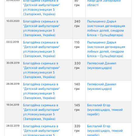
Благодійна скринька в
50
Хворі діти Запорізької
"Детской амбулатории"
грн
області
ул.Новокузнецкая 5
(Запоріжжя, Україна)
10.03.2020
Благодійна скринька в
240
Пылышенко Дарья
"Детской амбулатории"
грн
(кистозная дегенерация
ул.Новокузнецкая 5
лобных долей, синдром
(Запоріжжя, Україна)
Блоха – Сульцбергера)
03.12.2019
Благодійна скринька в
110
Пылышенко Дарья
"Детской амбулатории"
грн
(кистозная дегенерация
ул.Новокузнецкая 5
лобных долей, синдром
(Запоріжжя, Україна)
Блоха – Сульцбергера)
30.09.2019
Благодійна скринька в
330
Пилявский Даниил
"Детской амбулатории"
грн
(муковисцидоз)
ул.Новокузнецкая 5
(Запоріжжя, Україна)
26.06.2019
Благодійна скринька в
140
Пилявский Даниил
"Детской амбулатории"
грн
(муковисцидоз)
ул.Новокузнецкая 5
(Запоріжжя, Україна)
19.04.2019
Благодійна скринька в
145
Беспалий Єгор
"Детской амбулатории"
грн
(муковісцидоз, тяжкий
ул.Новокузнецкая 5
перебіг)
(Запоріжжя, Україна)
28.02.2019
Благодійна скринька в
320
Беспалий Єгор
"Детской амбулатории"
грн
(муковісцидоз, тяжкий
ул.Новокузнецкая 5
перебіг)