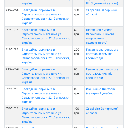
Україна)
ЦНС, дитячий аутизм)
04.09.2025
Благодійна скринька в
100
Хворі діти Запорізької
Строительном магазине ул.
грн
області
Севастопольская 22 (Запоріжжя,
Україна)
14.01.2025
Благодійна скринька в
60
Щербаков Кирило
Строительном магазине ул.
грн
Євгенович (Білкова
Севастопольская 22 (Запоріжжя,
енергетична
Україна)
недостатність)
31.07.2023
Благодійна скринька в
200
Гуманітарна допомога
Строительном магазине ул.
грн
постраждалим від
Севастопольская 22 (Запоріжжя,
воєнних дій
Україна)
04.08.2022
Благодійна скринька в
65
Гуманітарна допомога
Строительном магазине ул.
грн
постраждалим від
Севастопольская 22 (Запоріжжя,
воєнних дій
Україна)
30.03.2021
Благодійна скринька в
90
Иващенко Виктория
Строительном магазине ул.
грн
(сахарный диабет)
Севастопольская 22 (Запоріжжя,
Україна)
15.07.2020
Благодійна скринька в
100
Хворі діти Запорізької
Строительном магазине ул.
грн
області
Севастопольская 22 (Запоріжжя,
Україна)
24.12.2019