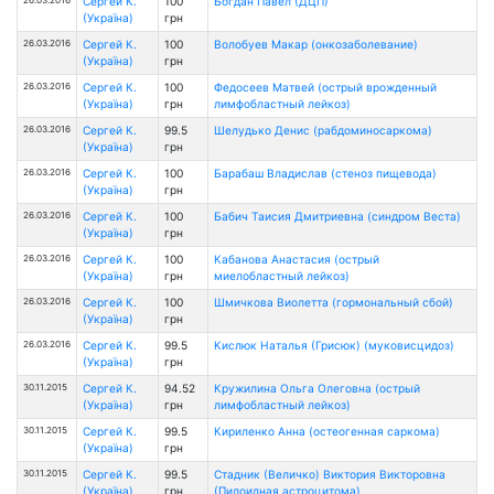
Сергей К.
100
Богдан Павел (ДЦП)
(Україна)
грн
26.03.2016
Сергей К.
100
Волобуев Макар (онкозаболевание)
(Україна)
грн
26.03.2016
Сергей К.
100
Федосеев Матвей (острый врожденный
(Україна)
грн
лимфобластный лейкоз)
26.03.2016
Сергей К.
99.5
Шелудько Денис (рабдоминосаркома)
(Україна)
грн
26.03.2016
Сергей К.
100
Барабаш Владислав (стеноз пищевода)
(Україна)
грн
26.03.2016
Сергей К.
100
Бабич Таисия Дмитриевна (синдром Веста)
(Україна)
грн
26.03.2016
Сергей К.
100
Кабанова Анастасия (острый
(Україна)
грн
миелобластный лейкоз)
26.03.2016
Сергей К.
100
Шмичкова Виолетта (гормональный сбой)
(Україна)
грн
26.03.2016
Сергей К.
99.5
Кислюк Наталья (Грисюк) (муковисцидоз)
(Україна)
грн
30.11.2015
Сергей К.
94.52
Кружилина Ольга Олеговна (острый
(Україна)
грн
лимфобластный лейкоз)
30.11.2015
Сергей К.
99.5
Кириленко Анна (остеогенная саркома)
(Україна)
грн
30.11.2015
Сергей К.
99.5
Стадник (Величко) Виктория Викторовна
(Україна)
грн
(Пилоидная астроцитома)