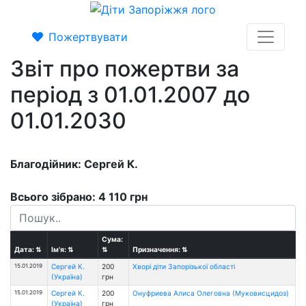
Пожертвувати
Звіт про пожертви за
період з 01.01.2007 до
01.01.2030
Благодійник: Сергей К.
Всього зібрано: 4 110 грн
Сума:
Дата:
⇅
Ім'я:
⇅
⇅
Призначення:
⇅
15.01.2019
Сергей К.
200
Хворі діти Запорізької області
(Україна)
грн
15.01.2019
Сергей К.
200
Онуфриева Алиса Олеговна (Муковисцидоз)
(Україна)
грн