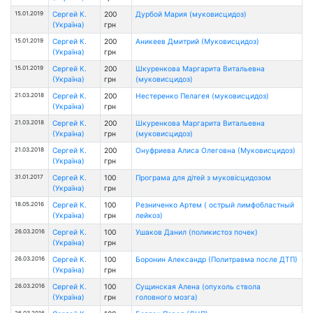
15.01.2019
Сергей К.
200
Дурбой Мария (муковисцидоз)
(Україна)
грн
15.01.2019
Сергей К.
200
Аникеев Дмитрий (Муковисцидоз)
(Україна)
грн
15.01.2019
Сергей К.
200
Шкуренкова Маргарита Витальевна
(Україна)
грн
(муковисцидоз)
21.03.2018
Сергей К.
200
Нестеренко Пелагея (муковисцидоз)
(Україна)
грн
21.03.2018
Сергей К.
200
Шкуренкова Маргарита Витальевна
(Україна)
грн
(муковисцидоз)
21.03.2018
Сергей К.
200
Онуфриева Алиса Олеговна (Муковисцидоз)
(Україна)
грн
31.01.2017
Сергей К.
100
Програма для дітей з муковісцидозом
(Україна)
грн
18.05.2016
Сергей К.
100
Резниченко Артем ( острый лимфобластный
(Україна)
грн
лейкоз)
26.03.2016
Сергей К.
100
Ушаков Данил (поликистоз почек)
(Україна)
грн
26.03.2016
Сергей К.
100
Боронин Александр (Политравма после ДТП)
(Україна)
грн
26.03.2016
Сергей К.
100
Сущинская Алена (опухоль ствола
(Україна)
грн
головного мозга)
26.03.2016