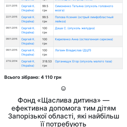
22.11.2015
Сергей К.
99.5
Симоненко Татьяна (опухоль головного
(Україна)
грн
мозга)
22.11.2015
Сергей К.
99.5
Попова Ксения (острый лимфобластный
(Україна)
грн
лейкоз)
09.11.2015
Сергей К.
100
Даша С. (опухоль желудка)
(Україна)
грн
09.11.2015
Сергей К.
100
Кириленко Анна (остеогенная саркома)
(Україна)
грн
09.11.2015
Сергей К.
100
Логвин Владислав (ДЦП)
(Україна)
грн
27.12.2014
Сергей К.
318.53
Органищук Егор (опухоль малого таза)
(Україна)
грн
Всього зібрано: 4 110 грн
Фонд «Щаслива дитина» —
ефективна допомога тим дітям
Запорізької області, які найбільш
її потребують