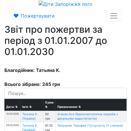
Пожертвувати
Звіт про пожертви за
період з 01.01.2007 до
01.01.2030
Благодійник: Татьяна К.
Всього зібрано: 245 грн
Сума:
Дата:
⇅
Ім'я:
⇅
⇅
Призначення:
⇅
10.03.2026
Татьяна К.
50
Агаєва Ася (Бронхоектатична хвороба з
(Україна)
грн
дихальною недостатністю)
04.03.2020
Татьяна К.
97.25
Лопушняк Тимофей (Тугоухость IV степени)
(Україна)
грн