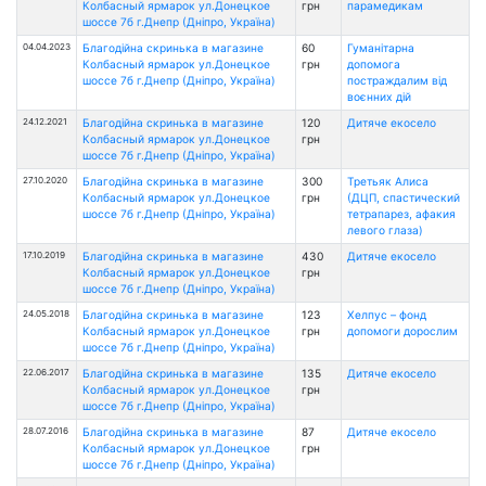
Колбасный ярмарок ул.Донецкое
грн
парамедикам
шоссе 7б г.Днепр (Дніпро, Україна)
04.04.2023
Благодійна скринька в магазине
60
Гуманітарна
Колбасный ярмарок ул.Донецкое
грн
допомога
шоссе 7б г.Днепр (Дніпро, Україна)
постраждалим від
воєнних дій
24.12.2021
Благодійна скринька в магазине
120
Дитяче екосело
Колбасный ярмарок ул.Донецкое
грн
шоссе 7б г.Днепр (Дніпро, Україна)
27.10.2020
Благодійна скринька в магазине
300
Третьяк Алиса
Колбасный ярмарок ул.Донецкое
грн
(ДЦП, спастический
шоссе 7б г.Днепр (Дніпро, Україна)
тетрапарез, афакия
левого глаза)
17.10.2019
Благодійна скринька в магазине
430
Дитяче екосело
Колбасный ярмарок ул.Донецкое
грн
шоссе 7б г.Днепр (Дніпро, Україна)
24.05.2018
Благодійна скринька в магазине
123
Хелпус – фонд
Колбасный ярмарок ул.Донецкое
грн
допомоги дорослим
шоссе 7б г.Днепр (Дніпро, Україна)
22.06.2017
Благодійна скринька в магазине
135
Дитяче екосело
Колбасный ярмарок ул.Донецкое
грн
шоссе 7б г.Днепр (Дніпро, Україна)
28.07.2016
Благодійна скринька в магазине
87
Дитяче екосело
Колбасный ярмарок ул.Донецкое
грн
шоссе 7б г.Днепр (Дніпро, Україна)