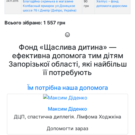
24.11.2015
Благодійна скринька в магазине
90
Хелпус – фонд
Колбасный ярмарок ул.Донецкое
грн
допомоги дорослим
шоссе 7б г.Днепр (Дніпро, Україна)
Всього зібрано: 1 557 грн
Фонд «Щаслива дитина» —
ефективна допомога тим дітям
Запорізької області, які найбільш
її потребують
Їм потрібна наша допомога
Максим Діденко
ДЦП, спастична диплегія. Лімфома Ходжкіна
Допомогти зараз