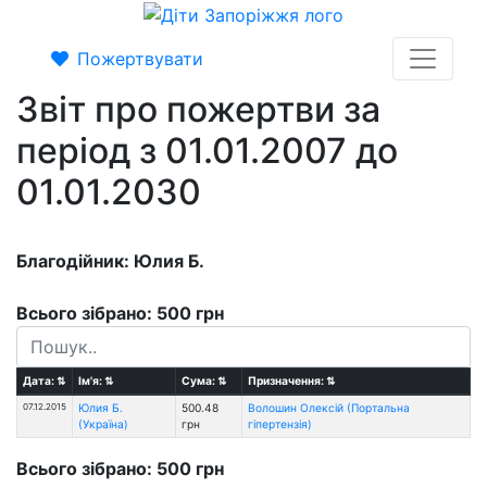
Пожертвувати
Звіт про пожертви за
період з 01.01.2007 до
01.01.2030
Благодійник: Юлия Б.
Всього зібрано: 500 грн
Дата:
⇅
Ім'я:
⇅
Сума:
⇅
Призначення:
⇅
07.12.2015
Юлия Б.
500.48
Волошин Олексій (Портальна
(Україна)
грн
гіпертензія)
Всього зібрано: 500 грн