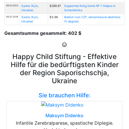
06.10.2023
Sasha (Kyiv,
$289.87
Supported living home № 7 Helpus in
Ukraine)
Scherbinivka
05.01.2016
Sasha (Kyiv,
$3.96
Babich Ivan (CP, sensorineural deafness
Ukraine)
IV degree)
Gesamtsumme gesammelt: 402 $
Happy Child Stiftung - Effektive
Hilfe für die bedürftigsten Kinder
der Region Saporischschja,
Ukraine
Sie brauchen Hilfe:
Maksym Didenko
Infantile Zerebralparese, spastische Diplegie.