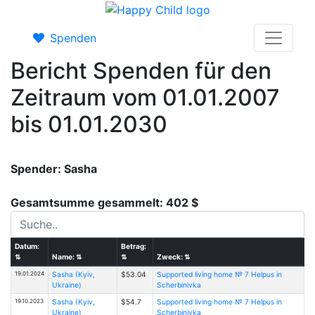
Spenden
Bericht Spenden für den
Zeitraum vom 01.01.2007
bis 01.01.2030
Spender: Sasha
Gesamtsumme gesammelt: 402 $
Datum:
Betrag:
⇅
Name:
⇅
⇅
Zweck:
⇅
19.01.2024
Sasha (Kyiv,
$53.04
Supported living home № 7 Helpus in
Ukraine)
Scherbinivka
19.10.2023
Sasha (Kyiv,
$54.7
Supported living home № 7 Helpus in
Ukraine)
Scherbinivka