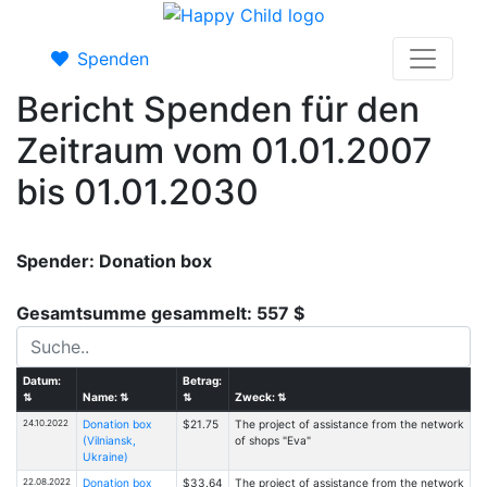
Spenden
Bericht Spenden für den
Zeitraum vom 01.01.2007
bis 01.01.2030
Spender: Donation box
Gesamtsumme gesammelt: 557 $
Datum:
Betrag:
⇅
Name:
⇅
⇅
Zweck:
⇅
24.10.2022
Donation box
$21.75
The project of assistance from the network
(Vilniansk,
of shops "Eva"
Ukraine)
22.08.2022
Donation box
$33.64
The project of assistance from the network