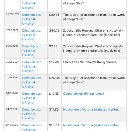
(Vilniansk,
of shops "Eva"
Ukraine)
26.05.2022
Donation box
$20.85
The project of assistance from the network
(Vilniansk,
of shops "Eva"
Ukraine)
17.02.2022
Donation box
$40.72
Zaporizhzhia Regional Children's Hospital -
(Vilniansk,
Neonatal intensive care unit (medicines)
Ukraine)
29.10.2021
Donation box
$2.28
Zaporizhzhia Regional Children's Hospital -
(Vilniansk,
Neonatal intensive care unit (medicines)
Ukraine)
30.08.2021
Donation box
$17.45
Chetvertak Victoria (Vesta Syndrome)
(Vilniansk,
Ukraine)
11.06.2021
Donation box
$24.35
The project of assistance from the network
(Vilniansk,
of shops "Eva"
Ukraine)
07.04.2021
Donation box
$12.57
Gudko Mikhail (Pineal tumor)
(Vilniansk,
Ukraine)
04.02.2021
Donation box
$17.86
Ivashchenko Victoria (diabetes mellitus)
(Vilniansk,
Ukraine)
07.12.2020
Donation box
$13.08
Ivashchenko Victoria (diabetes mellitus)
(Vilniansk,