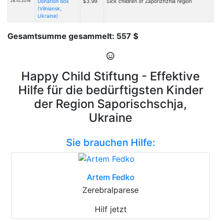
28.10.2016
Donation box
$3.99
Sick children of Zaporizhzhia region
(Vilniansk,
Ukraine)
Gesamtsumme gesammelt: 557 $
Happy Child Stiftung - Effektive
Hilfe für die bedürftigsten Kinder
der Region Saporischschja,
Ukraine
Sie brauchen Hilfe:
Artem Fedko
Zerebralparese
Hilf jetzt