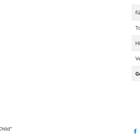
f
T
H
V
G
hild"