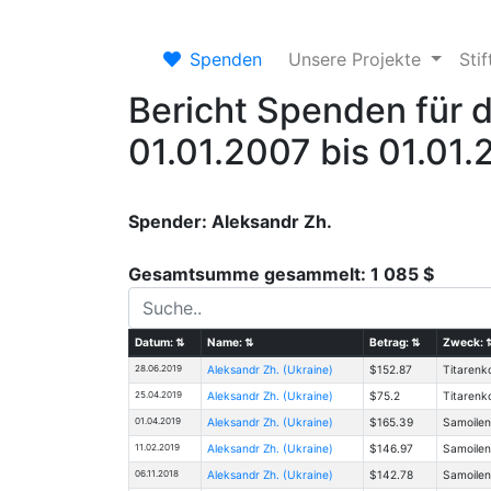
Spenden
Unsere Projekte
Sti
Bericht Spenden für 
01.01.2007 bis 01.01
Spender: Aleksandr Zh.
Gesamtsumme gesammelt: 1 085 $
Datum:
⇅
Name:
⇅
Betrag:
⇅
Zweck:
28.06.2019
Aleksandr Zh. (Ukraine)
$152.87
Titarenko
25.04.2019
Aleksandr Zh. (Ukraine)
$75.2
Titarenko
01.04.2019
Aleksandr Zh. (Ukraine)
$165.39
Samoilen
11.02.2019
Aleksandr Zh. (Ukraine)
$146.97
Samoilen
06.11.2018
Aleksandr Zh. (Ukraine)
$142.78
Samoilen