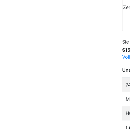
Zer
Sie
$1
Vol
Uns
7
M
H
f