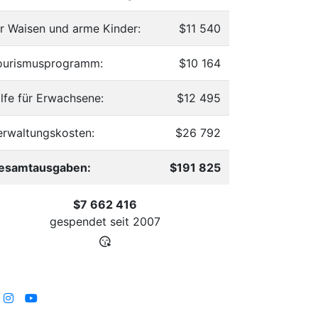
ür Waisen und arme Kinder:
$11 540
ourismusprogramm:
$10 164
ilfe für Erwachsene:
$12 495
erwaltungskosten:
$26 792
esamtausgaben:
$191 825
$7 662 416
gespendet seit
2007