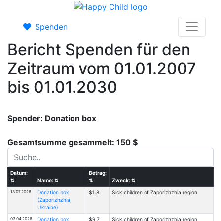
Spenden
Bericht Spenden für den
Zeitraum vom 01.01.2007
bis 01.01.2030
Spender: Donation box
Gesamtsumme gesammelt: 150 $
Datum:
Betrag:
⇅
Name:
⇅
⇅
Zweck:
⇅
13.07.2026
Donation box
$1.8
Sick children of Zaporizhzhia region
(Zaporizhzhia,
Ukraine)
03.04.2026
Donation box
$9.7
Sick children of Zaporizhzhia region