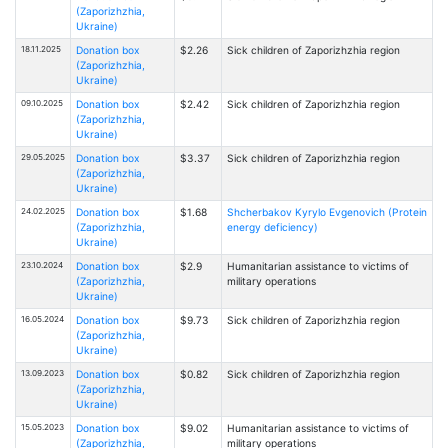
(Zaporizhzhia,
Ukraine)
18.11.2025
Donation box
$2.26
Sick children of Zaporizhzhia region
(Zaporizhzhia,
Ukraine)
09.10.2025
Donation box
$2.42
Sick children of Zaporizhzhia region
(Zaporizhzhia,
Ukraine)
29.05.2025
Donation box
$3.37
Sick children of Zaporizhzhia region
(Zaporizhzhia,
Ukraine)
24.02.2025
Donation box
$1.68
Shcherbakov Kyrylo Evgenovich (Protein
(Zaporizhzhia,
energy deficiency)
Ukraine)
23.10.2024
Donation box
$2.9
Humanitarian assistance to victims of
(Zaporizhzhia,
military operations
Ukraine)
16.05.2024
Donation box
$9.73
Sick children of Zaporizhzhia region
(Zaporizhzhia,
Ukraine)
13.09.2023
Donation box
$0.82
Sick children of Zaporizhzhia region
(Zaporizhzhia,
Ukraine)
15.05.2023
Donation box
$9.02
Humanitarian assistance to victims of
(Zaporizhzhia,
military operations