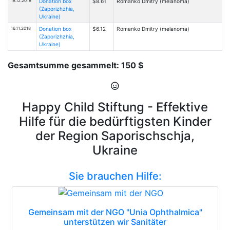
18.12.2018
Donation box
$8.61
Romanko Dmitry (melanoma)
(Zaporizhzhia,
Ukraine)
16.11.2018
Donation box
$6.12
Romanko Dmitry (melanoma)
(Zaporizhzhia,
Ukraine)
Gesamtsumme gesammelt: 150 $
Happy Child Stiftung - Effektive
Hilfe für die bedürftigsten Kinder
der Region Saporischschja,
Ukraine
Sie brauchen Hilfe:
Gemeinsam mit der NGO "Unia Ophthalmica"
unterstützen wir Sanitäter