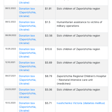
Ukraine)
08.12.2022
Donation box
$1.91
Sick children of Zaporizhzhia region
(Zaporizhzhia,
Ukraine)
08.12.2022
Donation box
$1.5
Humanitarian assistance to victims of
(Zaporizhzhia,
military operations
Ukraine)
08.09.2022
Donation box
$3.56
Sick children of Zaporizhzhia region
(Zaporizhzhia,
Ukraine)
10.05.2022
Donation box
$10.6
Sick children of Zaporizhzhia region
(Zaporizhzhia,
Ukraine)
12.10.2021
Donation box
$5.69
Sick children of Zaporizhzhia region
(Zaporizhzhia,
Ukraine)
08.07.2021
Donation box
$8.79
Zaporizhzhia Regional Children's Hospital
(Zaporizhzhia,
- Neonatal intensive care unit
Ukraine)
(medicines)
23.03.2021
Donation box
$5.06
Sick children of Zaporizhzhia region
(Zaporizhzhia,
Ukraine)
10.12.2020
Donation box
$5.71
Ivashchenko Victoria (diabetes mellitus)
(Zaporizhzhia,
Ukraine)