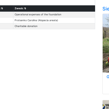
Si
:
⇅
Zweck:
⇅
Operational expenses of the foundation
Protsenko Carolina (Alopecia areata)
Charitable donation
G