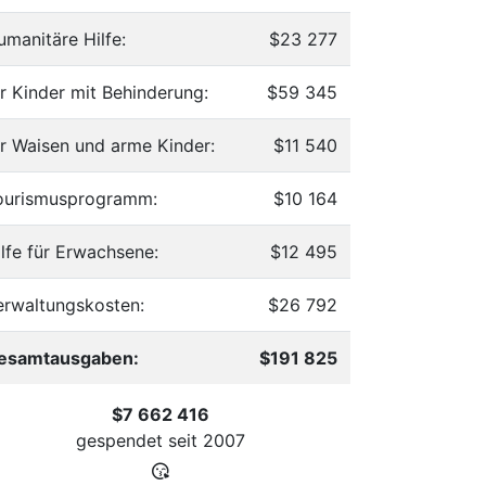
umanitäre Hilfe:
$23 277
ür Kinder mit Behinderung:
$59 345
ür Waisen und arme Kinder:
$11 540
ourismusprogramm:
$10 164
ilfe für Erwachsene:
$12 495
erwaltungskosten:
$26 792
esamtausgaben:
$191 825
$7 662 416
gespendet seit
2007