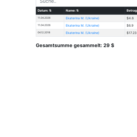
Datum:
⇅
Name:
⇅
Betrag
11.04.2026
Ekaterina M. (Ukraine)
$4.6
11.04.2026
Ekaterina M. (Ukraine)
$6.9
04.12.2018
Ekaterina M. (Ukraine)
$17.23
Gesamtsumme gesammelt: 29 $