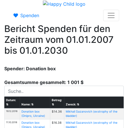
Spenden
Bericht Spenden für den
Zeitraum vom 01.01.2007
bis 01.01.2030
Spender: Donation box
Gesamtsumme gesammelt: 1 001 $
Datum:
Betrag:
⇅
Name:
⇅
⇅
Zweck:
⇅
19.12.2018
Donation box
$14.36
Mikhail Sazanovich (exstrophy of the
(Dnipro, Ukraine)
bladder)
11.10.2018
Donation box
$16.38
Mikhail Sazanovich (exstrophy of the
(Dnipro, Ukraine)
bladder)