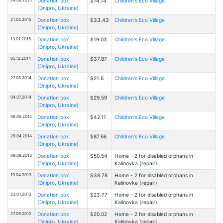
Donation box
$14.14
Children's Eco Village
(Dnipro, Ukraine)
21.05.2015
Donation box
$33.43
Children's Eco Village
(Dnipro, Ukraine)
13.01.2015
Donation box
$19.03
Children's Eco Village
(Dnipro, Ukraine)
05.12.2014
Donation box
$37.87
Children's Eco Village
(Dnipro, Ukraine)
27.08.2014
Donation box
$21.6
Children's Eco Village
(Dnipro, Ukraine)
04.07.2014
Donation box
$29.59
Children's Eco Village
(Dnipro, Ukraine)
06.05.2014
Donation box
$42.11
Children's Eco Village
(Dnipro, Ukraine)
29.04.2014
Donation box
$87.66
Children's Eco Village
(Dnipro, Ukraine)
09.08.2013
Donation box
$50.54
Home - 2 for disabled orphans in
(Dnipro, Ukraine)
Kalinovka (repair)
19.04.2013
Donation box
$38.78
Home - 2 for disabled orphans in
(Dnipro, Ukraine)
Kalinovka (repair)
23.01.2013
Donation box
$23.77
Home - 2 for disabled orphans in
(Dnipro, Ukraine)
Kalinovka (repair)
27.09.2012
Donation box
$20.02
Home - 2 for disabled orphans in
(Dnipro, Ukraine)
Kalinovka (repair)