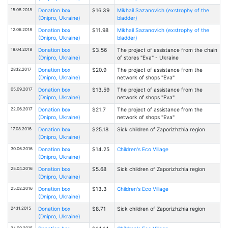
15.08.2018
Donation box
$16.39
Mikhail Sazanovich (exstrophy of the
(Dnipro, Ukraine)
bladder)
12.06.2018
Donation box
$11.98
Mikhail Sazanovich (exstrophy of the
(Dnipro, Ukraine)
bladder)
18.04.2018
Donation box
$3.56
The project of assistance from the chain
(Dnipro, Ukraine)
of stores "Eva" - Ukraine
28.12.2017
Donation box
$20.9
The project of assistance from the
(Dnipro, Ukraine)
network of shops "Eva"
05.09.2017
Donation box
$13.59
The project of assistance from the
(Dnipro, Ukraine)
network of shops "Eva"
22.06.2017
Donation box
$21.7
The project of assistance from the
(Dnipro, Ukraine)
network of shops "Eva"
17.08.2016
Donation box
$25.18
Sick children of Zaporizhzhia region
(Dnipro, Ukraine)
30.06.2016
Donation box
$14.25
Children's Eco Village
(Dnipro, Ukraine)
25.04.2016
Donation box
$5.68
Sick children of Zaporizhzhia region
(Dnipro, Ukraine)
25.02.2016
Donation box
$13.3
Children's Eco Village
(Dnipro, Ukraine)
24.11.2015
Donation box
$8.71
Sick children of Zaporizhzhia region
(Dnipro, Ukraine)
24.09.2015