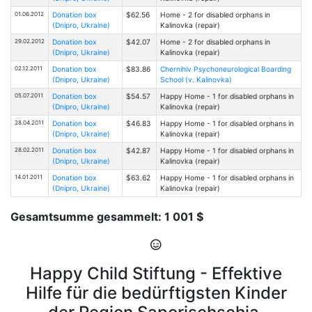
01.06.2012
Donation box
$62.56
Home - 2 for disabled orphans in
(Dnipro, Ukraine)
Kalinovka (repair)
29.02.2012
Donation box
$42.07
Home - 2 for disabled orphans in
(Dnipro, Ukraine)
Kalinovka (repair)
02.12.2011
Donation box
$83.86
Chernihiv Psychoneurological Boarding
(Dnipro, Ukraine)
School (v. Kalinovka)
05.07.2011
Donation box
$54.57
Happy Home - 1 for disabled orphans in
(Dnipro, Ukraine)
Kalinovka (repair)
28.04.2011
Donation box
$46.83
Happy Home - 1 for disabled orphans in
(Dnipro, Ukraine)
Kalinovka (repair)
28.02.2011
Donation box
$42.87
Happy Home - 1 for disabled orphans in
(Dnipro, Ukraine)
Kalinovka (repair)
14.01.2011
Donation box
$63.62
Happy Home - 1 for disabled orphans in
(Dnipro, Ukraine)
Kalinovka (repair)
Gesamtsumme gesammelt: 1 001 $
Happy Child Stiftung - Effektive
Hilfe für die bedürftigsten Kinder