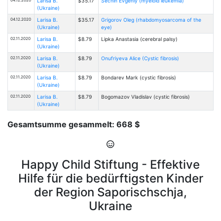
Larisa B.
$35.17
Sechin Evgeniy (myeloid leukemia)
(Ukraine)
04.12.2020
Larisa B.
$35.17
Grigorov Oleg (rhabdomyosarcoma of the
(Ukraine)
eye)
02.11.2020
Larisa B.
$8.79
Lipka Anastasia (cerebral palsy)
(Ukraine)
02.11.2020
Larisa B.
$8.79
Onufriyeva Alice (Cystic fibrosis)
(Ukraine)
02.11.2020
Larisa B.
$8.79
Bondarev Mark (cystic fibrosis)
(Ukraine)
02.11.2020
Larisa B.
$8.79
Bogomazov Vladislav (cystic fibrosis)
(Ukraine)
Gesamtsumme gesammelt: 668 $
Happy Child Stiftung - Effektive
Hilfe für die bedürftigsten Kinder
der Region Saporischschja,
Ukraine