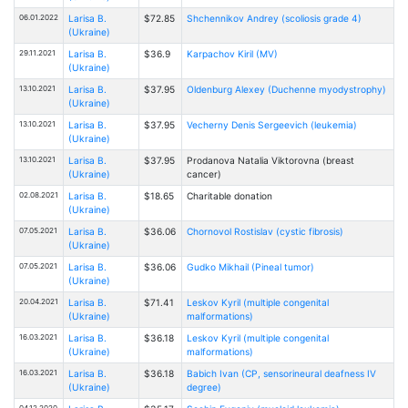
06.01.2022
Larisa B.
$72.85
Shchennikov Andrey (scoliosis grade 4)
(Ukraine)
29.11.2021
Larisa B.
$36.9
Karpachov Kiril (MV)
(Ukraine)
13.10.2021
Larisa B.
$37.95
Oldenburg Alexey (Duchenne myodystrophy)
(Ukraine)
13.10.2021
Larisa B.
$37.95
Vecherny Denis Sergeevich (leukemia)
(Ukraine)
13.10.2021
Larisa B.
$37.95
Prodanova Natalia Viktorovna (breast
(Ukraine)
cancer)
02.08.2021
Larisa B.
$18.65
Charitable donation
(Ukraine)
07.05.2021
Larisa B.
$36.06
Chornovol Rostislav (cystic fibrosis)
(Ukraine)
07.05.2021
Larisa B.
$36.06
Gudko Mikhail (Pineal tumor)
(Ukraine)
20.04.2021
Larisa B.
$71.41
Leskov Kyril (multiple congenital
(Ukraine)
malformations)
16.03.2021
Larisa B.
$36.18
Leskov Kyril (multiple congenital
(Ukraine)
malformations)
16.03.2021
Larisa B.
$36.18
Babich Ivan (CP, sensorineural deafness IV
(Ukraine)
degree)
04.12.2020