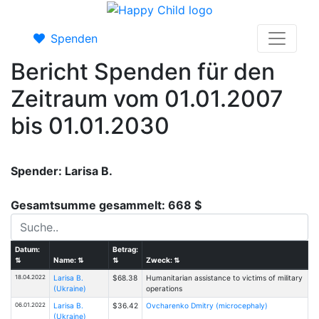
Spenden
Bericht Spenden für den
Zeitraum vom 01.01.2007
bis 01.01.2030
Spender: Larisa B.
Gesamtsumme gesammelt: 668 $
Datum:
Betrag:
⇅
Name:
⇅
⇅
Zweck:
⇅
18.04.2022
Larisa B.
$68.38
Humanitarian assistance to victims of military
(Ukraine)
operations
06.01.2022
Larisa B.
$36.42
Ovcharenko Dmitry (microcephaly)
(Ukraine)