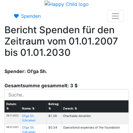
Spenden
Bericht Spenden für den
Zeitraum vom 01.01.2007
bis 01.01.2030
Spender: Ol'ga Sh.
Gesamtsumme gesammelt: 3 $
Datum:
Betrag:
⇅
Name:
⇅
⇅
Zweck:
⇅
26.11.2023
Ol'ga Sh.
$1.39
Charitable donation
(Ukraine)
08.01.2021
Ol'ga Sh.
$0.34
Operational expenses of the foundation
(Ukraine)