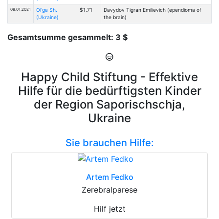
08.01.2021
Ol'ga Sh.
$1.71
Davydov Tigran Emilievich (ependioma of
(Ukraine)
the brain)
Gesamtsumme gesammelt: 3 $
Happy Child Stiftung - Effektive
Hilfe für die bedürftigsten Kinder
der Region Saporischschja,
Ukraine
Sie brauchen Hilfe:
Artem Fedko
Zerebralparese
Hilf jetzt