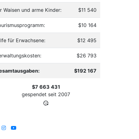
ür Waisen und arme Kinder:
$11 540
ourismusprogramm:
$10 164
ilfe für Erwachsene:
$12 495
erwaltungskosten:
$26 793
esamtausgaben:
$192 167
$7 663 431
gespendet seit
2007