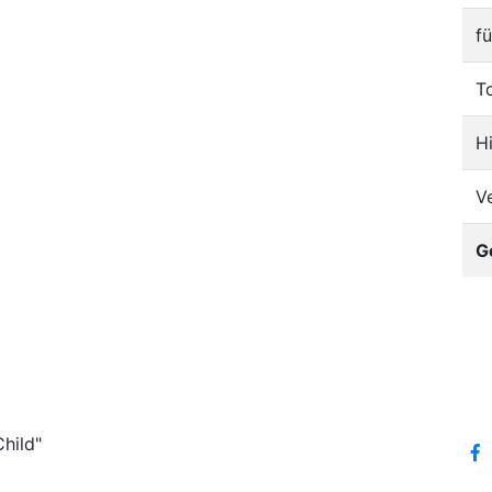
f
T
H
V
G
hild"