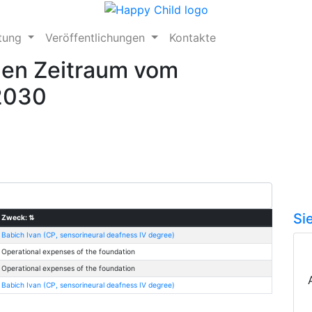
ftung
Veröffentlichungen
Kontakte
den Zeitraum vom
.2030
Si
Zweck:
⇅
Babich Ivan (CP, sensorineural deafness IV degree)
Operational expenses of the foundation
Operational expenses of the foundation
Babich Ivan (CP, sensorineural deafness IV degree)