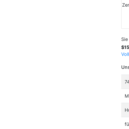
Zer
Sie
$1
Vol
Uns
7
M
H
f