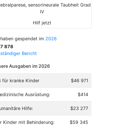
ebralparese, sensorineurale Taubheit Grad
IV
Hilf jetzt
 haben gespendet im
2026
57 878
lständiger Bericht
ere Ausgaben im 2026
4 für kranke Kinder
$46 971
edizinische Ausrüstung:
$414
umanitäre Hilfe:
$23 277
ür Kinder mit Behinderung:
$59 345