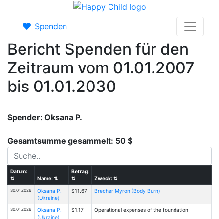
Spenden
Bericht Spenden für den
Zeitraum vom 01.01.2007
bis 01.01.2030
Spender: Oksana P.
Gesamtsumme gesammelt: 50 $
Datum:
Betrag:
⇅
Name:
⇅
⇅
Zweck:
⇅
30.01.2026
Oksana P.
$11.67
Brecher Myron (Body Burn)
(Ukraine)
30.01.2026
Oksana P.
$1.17
Operational expenses of the foundation
(Ukraine)