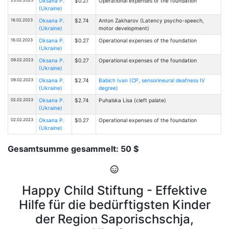
Oksana P.
$0.27
Operational expenses of the foundation
(Ukraine)
16.02.2023
Oksana P.
$2.74
Anton Zakharov (Latency psycho-speech,
(Ukraine)
motor development)
16.02.2023
Oksana P.
$0.27
Operational expenses of the foundation
(Ukraine)
09.02.2023
Oksana P.
$0.27
Operational expenses of the foundation
(Ukraine)
09.02.2023
Oksana P.
$2.74
Babich Ivan (CP, sensorineural deafness IV
(Ukraine)
degree)
02.02.2023
Oksana P.
$2.74
Puhalska Lisa (cleft palate)
(Ukraine)
02.02.2023
Oksana P.
$0.27
Operational expenses of the foundation
(Ukraine)
Gesamtsumme gesammelt: 50 $
Happy Child Stiftung - Effektive
Hilfe für die bedürftigsten Kinder
der Region Saporischschja,