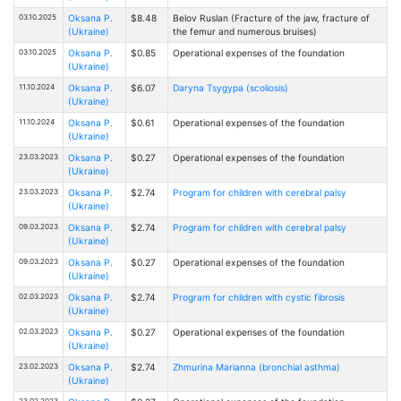
03.10.2025
Oksana P.
$8.48
Belov Ruslan (Fracture of the jaw, fracture of
(Ukraine)
the femur and numerous bruises)
03.10.2025
Oksana P.
$0.85
Operational expenses of the foundation
(Ukraine)
11.10.2024
Oksana P.
$6.07
Daryna Tsygypa (scoliosis)
(Ukraine)
11.10.2024
Oksana P.
$0.61
Operational expenses of the foundation
(Ukraine)
23.03.2023
Oksana P.
$0.27
Operational expenses of the foundation
(Ukraine)
23.03.2023
Oksana P.
$2.74
Program for children with cerebral palsy
(Ukraine)
09.03.2023
Oksana P.
$2.74
Program for children with cerebral palsy
(Ukraine)
09.03.2023
Oksana P.
$0.27
Operational expenses of the foundation
(Ukraine)
02.03.2023
Oksana P.
$2.74
Program for children with cystic fibrosis
(Ukraine)
02.03.2023
Oksana P.
$0.27
Operational expenses of the foundation
(Ukraine)
23.02.2023
Oksana P.
$2.74
Zhmurina Marianna (bronchial asthma)
(Ukraine)
23.02.2023