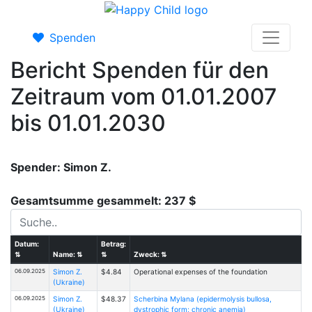
Spenden
Bericht Spenden für den
Zeitraum vom 01.01.2007
bis 01.01.2030
Spender: Simon Z.
Gesamtsumme gesammelt: 237 $
Datum:
Betrag:
⇅
Name:
⇅
⇅
Zweck:
⇅
06.09.2025
Simon Z.
$4.84
Operational expenses of the foundation
(Ukraine)
06.09.2025
Simon Z.
$48.37
Scherbina Mylana (epidermolysis bullosa,
(Ukraine)
dystrophic form; chronic anemia)