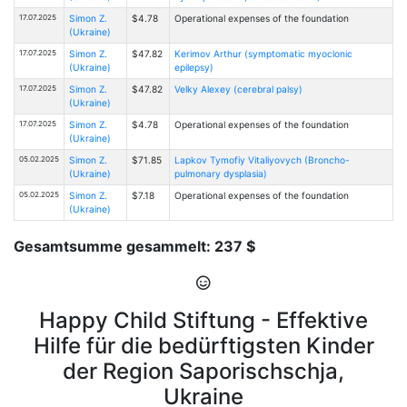
17.07.2025
Simon Z.
$4.78
Operational expenses of the foundation
(Ukraine)
17.07.2025
Simon Z.
$47.82
Kerimov Arthur (symptomatic myoclonic
(Ukraine)
epilepsy)
17.07.2025
Simon Z.
$47.82
Velky Alexey (cerebral palsy)
(Ukraine)
17.07.2025
Simon Z.
$4.78
Operational expenses of the foundation
(Ukraine)
05.02.2025
Simon Z.
$71.85
Lapkov Tymofiy Vitaliyovych (Broncho-
(Ukraine)
pulmonary dysplasia)
05.02.2025
Simon Z.
$7.18
Operational expenses of the foundation
(Ukraine)
Gesamtsumme gesammelt: 237 $
Happy Child Stiftung - Effektive
Hilfe für die bedürftigsten Kinder
der Region Saporischschja,
Ukraine