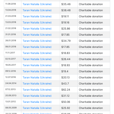
11.09.2018
Taran Natalia (Ukraine)
$35.46
Charitable donation
13.04.2018
Taran Natalia (Ukraine)
$38.48
Charitable donation
21.03.2018
Taran Natalia (Ukraine)
$19.11
Charitable donation
13.03.2018
Taran Natalia (Ukraine)
$19.16
Charitable donation
21.02.2018
Taran Natalia (Ukraine)
$25.86
Charitable donation
31.01.2018
Taran Natalia (Ukraine)
$17.85
Charitable donation
26.01.2018
Taran Natalia (Ukraine)
$34.79
Charitable donation
06.01.2018
Taran Natalia (Ukraine)
$17.85
Charitable donation
11.11.2017
Taran Natalia (Ukraine)
$18.83
Charitable donation
02.10.2017
Taran Natalia (Ukraine)
$26.44
Charitable donation
19.05.2017
Taran Natalia (Ukraine)
$18.93
Charitable donation
09.12.2016
Taran Natalia (Ukraine)
$19.4
Charitable donation
12.07.2016
Taran Natalia (Ukraine)
$20.13
Charitable donation
24.04.2014
Taran Natalia (Ukraine)
$43.7
Charitable donation
07.12.2013
Taran Natalia (Ukraine)
$62.24
Charitable donation
20.09.2013
Taran Natalia (Ukraine)
$31.12
Charitable donation
13.01.2012
Taran Natalia (Ukraine)
$50.06
Charitable donation
08.05.2009
Taran Natalia (Ukraine)
$25.92
Charitable donation
25.03.2009
Taran Natalia (Ukraine)
$38.96
Charitable donation