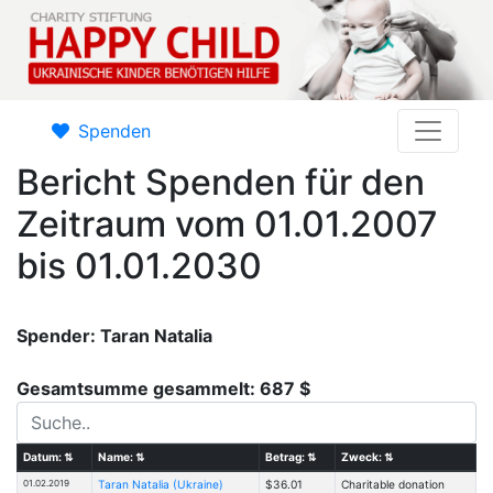
Spenden
Bericht Spenden für den
Zeitraum vom 01.01.2007
bis 01.01.2030
Spender: Taran Natalia
Gesamtsumme gesammelt: 687 $
Datum:
⇅
Name:
⇅
Betrag:
⇅
Zweck:
⇅
01.02.2019
Taran Natalia (Ukraine)
$36.01
Charitable donation