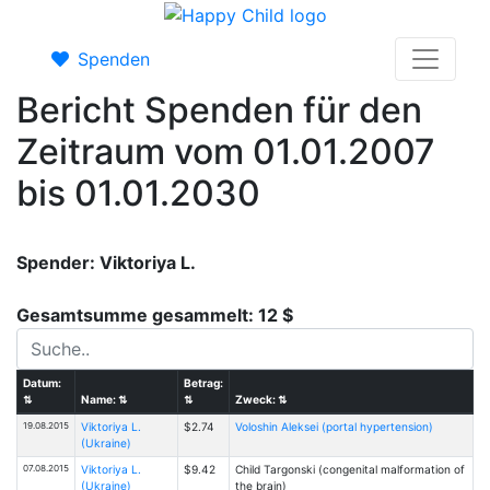
Spenden
Bericht Spenden für den
Zeitraum vom 01.01.2007
bis 01.01.2030
Spender: Viktoriya L.
Gesamtsumme gesammelt: 12 $
Datum:
Betrag:
⇅
Name:
⇅
⇅
Zweck:
⇅
19.08.2015
Viktoriya L.
$2.74
Voloshin Aleksei (portal hypertension)
(Ukraine)
07.08.2015
Viktoriya L.
$9.42
Child Targonski (congenital malformation of
(Ukraine)
the brain)