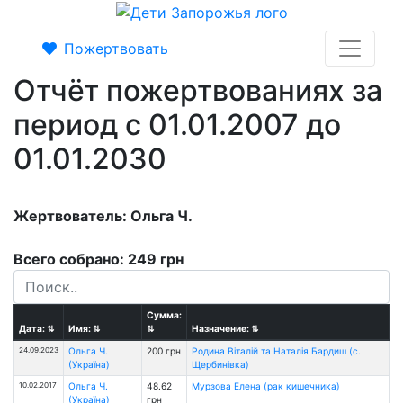
Пожертвовать
Отчёт пожертвованиях за
период с 01.01.2007 до
01.01.2030
Жертвователь: Ольга Ч.
Всего собрано: 249 грн
Сумма:
Дата:
⇅
Имя:
⇅
⇅
Назначение:
⇅
24.09.2023
Ольга Ч.
200 грн
Родина Віталій та Наталія Бардиш (с.
(Україна)
Щербинівка)
10.02.2017
Ольга Ч.
48.62
Мурзова Елена (рак кишечника)
(Україна)
грн