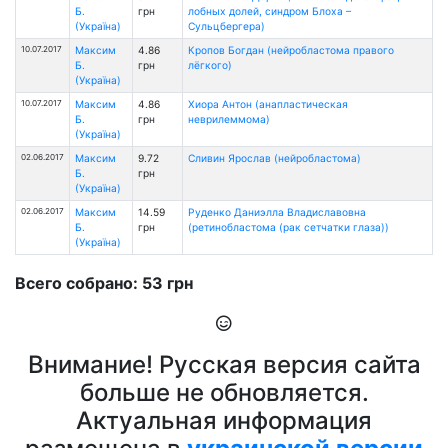
Б.
грн
лобных долей, синдром Блоха –
(Україна)
Сульцбергера)
10.07.2017
Максим
4.86
Кропов Богдан (нейробластома правого
Б.
грн
лёгкого)
(Україна)
10.07.2017
Максим
4.86
Хиора Антон (анапластическая
Б.
грн
неврилеммома)
(Україна)
02.06.2017
Максим
9.72
Сливин Ярослав (нейробластома)
Б.
грн
(Україна)
02.06.2017
Максим
14.59
Руденко Даниэлла Владиславовна
Б.
грн
(ретинобластома (рак сетчатки глаза))
(Україна)
Всего собрано: 53 грн
Внимание! Русская версия сайта
больше не обновляется.
Актуальная информация