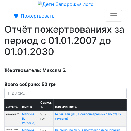
Пожертвовать
Отчёт пожертвованиях за
период с 01.01.2007 до
01.01.2030
Жертвователь: Максим Б.
Всего собрано: 53 грн
Сумма:
Дата:
⇅
Имя:
⇅
⇅
Назначение:
⇅
20.02.2019
Максим
9.72
Бабіч Іван (ДЦП, сенсоневральна глухота IV
Б.
грн
ступеня)
(Україна)
07.06.2018
Максим
9.72
Пылышенко Дарья (кистозная дегенерация