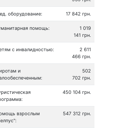
ед. оборудование:
17 842 грн.
уманитарная помощь:
1 019
141 грн.
етям с инвалидностью:
2 611
466 грн.
иротам и
502
алообеспеченным:
702 грн.
уристическая
450 104 грн.
рограмма:
омощь взрослым
547 312 грн.
Хелпус":