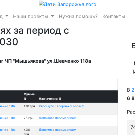
нд
Наши проекты
Нужна помощь?
Контакты
ях за период с
2030
аг ЧП "Мышьякова" ул.Шевченко 118а
В
2
Сумма:
6 
⇅
Назначение:
⇅
ченко 118а
120 грн
Хворі діти Запорізької області
Рас
ченко 118а
75 грн
Допомога парамедикам
7
ченко 118а
430
Допомога парамедикам
грн