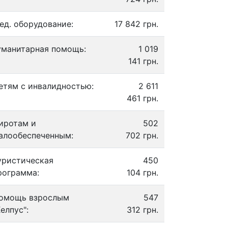
ед. оборудование:
17 842 грн.
уманитарная помощь:
1 019
141 грн.
етям с инвалидностью:
2 611
461 грн.
иротам и
502
алообеспеченным:
702 грн.
уристическая
450
рограмма:
104 грн.
омощь взрослым
547
Хелпус":
312 грн.