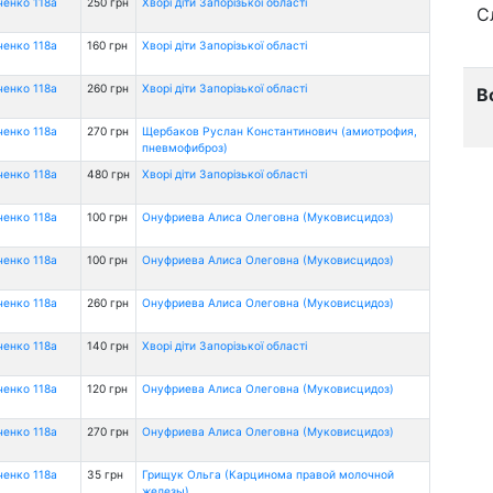
ченко 118а
250 грн
Хворі діти Запорізької області
С
ченко 118а
160 грн
Хворі діти Запорізької області
ченко 118а
260 грн
Хворі діти Запорізької області
В
ченко 118а
270 грн
Щербаков Руслан Константинович (амиотрофия,
пневмофиброз)
ченко 118а
480 грн
Хворі діти Запорізької області
ченко 118а
100 грн
Онуфриева Алиса Олеговна (Муковисцидоз)
ченко 118а
100 грн
Онуфриева Алиса Олеговна (Муковисцидоз)
ченко 118а
260 грн
Онуфриева Алиса Олеговна (Муковисцидоз)
ченко 118а
140 грн
Хворі діти Запорізької області
ченко 118а
120 грн
Онуфриева Алиса Олеговна (Муковисцидоз)
ченко 118а
270 грн
Онуфриева Алиса Олеговна (Муковисцидоз)
ченко 118а
35 грн
Грищук Ольга (Карцинома правой молочной
железы)