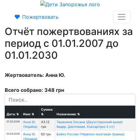
Пожертвовать
Отчёт пожертвованиях за
период с 01.01.2007 до
01.01.2030
Жертвователь: Анна Ю.
Всего собрано: 348 грн
Сумма:
Дата:
⇅
Имя:
⇅
⇅
Назначение:
⇅
01.03.2018
Анна Ю.
43.12
Тишанина Оксана (Двухсторонний вывих
(Україна)
грн
бедер. Дисплазия. Коксартроз 3 ст.)
01.03.2018
Анна Ю.
50 грн
Бойко Руслан (Черепно-мозговая травма)
(Україна)