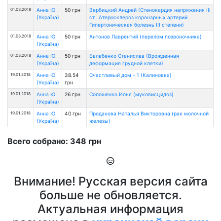
01.03.2018
Анна Ю.
50 грн
Вербицкий Андрей (Стенокардия напряжения ІІІ
(Україна)
ст.. Атеросклероз коронарных артерий.
Гипертоническая болезнь ІІІ степени)
01.03.2018
Анна Ю.
50 грн
Антонов Лаврентий (перелом позвоночника)
(Україна)
01.03.2018
Анна Ю.
50 грн
Балабенко Станислав (Врожденная
(Україна)
деформация грудной клетки)
19.01.2018
Анна Ю.
38.54
Счастливый дом - 1 (Калиновка)
(Україна)
грн
19.01.2018
Анна Ю.
26 грн
Солошенко Илья (муковисцидоз)
(Україна)
19.01.2018
Анна Ю.
40 грн
Проданова Наталья Викторовна (рак молочной
(Україна)
железы)
Всего собрано: 348 грн
Внимание! Русская версия сайта
больше не обновляется.
Актуальная информация