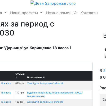
нд
Наши проекты
Нужна помощь?
Контакты
ях за период с
2030
г "Дарница" ул.Корищенко 18 касса 1
В
2
Сумма:
6 
⇅
Назначение:
⇅
 18 касса
625 грн
Хворі діти Запорізької області
Рас
 18 касса
110 грн
Відділення реанімації новонароджених ЗОКДЛ
(медикаменти)
7
 18 касса
120 грн
Хворі діти Запорізької області