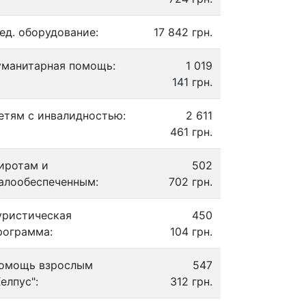
ед. оборудование:
17 842 грн.
уманитарная помощь:
1 019
141 грн.
етям с инвалидностью:
2 611
461 грн.
иротам и
502
алообеспеченным:
702 грн.
уристическая
450
рограмма:
104 грн.
омощь взрослым
547
Хелпус":
312 грн.