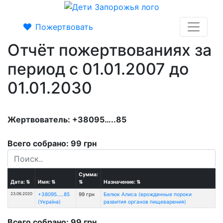
Пожертвовать
Отчёт пожертвованиях за
период с 01.01.2007 до
01.01.2030
Жертвователь: +38095…..85
Всего собрано: 99 грн
Сумма:
Дата:
⇅
Имя:
⇅
⇅
Назначение:
⇅
23.06.2020
+38095…..85
99 грн
Белюк Алиса (врожденные пороки
(Україна)
развития органов пищеварения)
Всего собрано: 99 грн