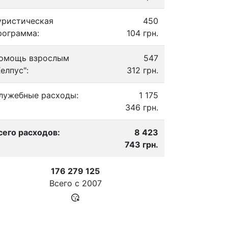
уристическая
450
рограмма:
104 грн.
омощь взрослым
547
Хелпус":
312 грн.
лужебные расходы:
1 175
346 грн.
сего расходов:
8 423
743 грн.
176 279 125
Всего с
2007