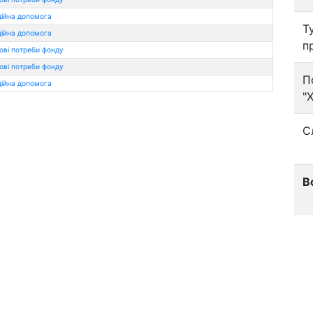
ійна допомога
Т
ійна допомога
п
ві потреби фонду
ві потреби фонду
П
ійна допомога
"
С
В