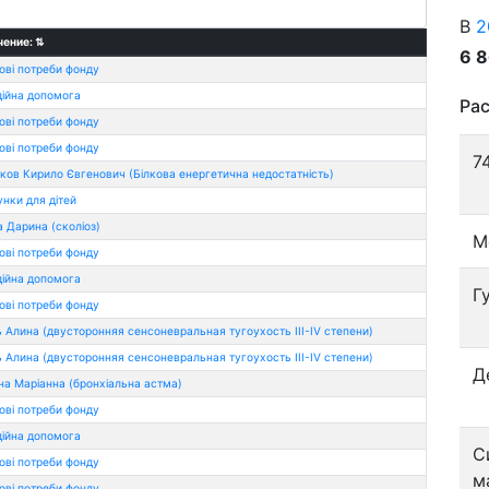
В
2
чение:
⇅
6 
ві потреби фонду
ійна допомога
Рас
ві потреби фонду
ві потреби фонду
7
ов Кирило Євгенович (Білкова енергетична недостатність)
нки для дiтей
 Дарина (сколіоз)
М
ві потреби фонду
ійна допомога
Г
ві потреби фонду
 Алина (двусторонняя сенсоневральная тугоухость ІІІ-ІV степени)
 Алина (двусторонняя сенсоневральная тугоухость ІІІ-ІV степени)
Д
а Маріанна (бронхіальна астма)
ві потреби фонду
ійна допомога
С
ві потреби фонду
м
ві потреби фонду