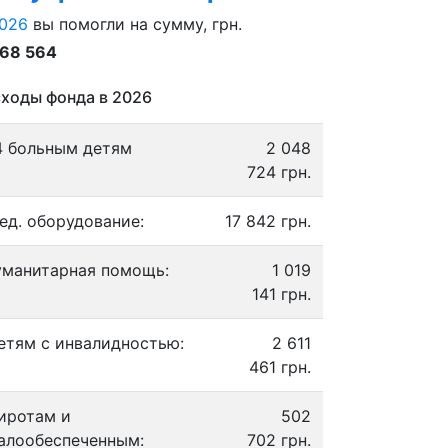
026
вы помогли на сумму, грн.
868 564
ходы фонда в 2026
4 больным детям
2 048
724 грн.
ед. оборудование:
17 842 грн.
уманитарная помощь:
1 019
141 грн.
етям с инвалидностью:
2 611
461 грн.
иротам и
502
алообеспеченным:
702 грн.