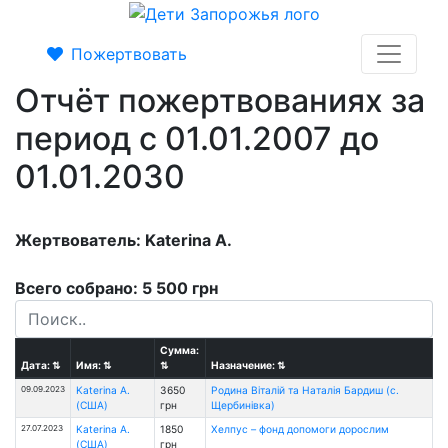
Пожертвовать
Отчёт пожертвованиях за
период с 01.01.2007 до
01.01.2030
Жертвователь: Katerina A.
Всего собрано: 5 500 грн
Сумма:
Дата:
⇅
Имя:
⇅
⇅
Назначение:
⇅
09.09.2023
Katerina A.
3650
Родина Віталій та Наталія Бардиш (с.
(США)
грн
Щербинівка)
27.07.2023
Katerina A.
1850
Хелпус – фонд допомоги дорослим
(США)
грн