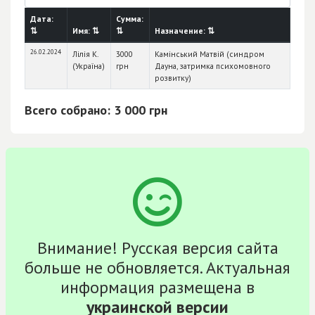
Дата:
Сумма:
⇅
Имя:
⇅
⇅
Назначение:
⇅
26.02.2024
Лілія К.
3000
Камінський Матвій (синдром
(Україна)
грн
Дауна, затримка психомовного
розвитку)
Всего собрано: 3 000 грн
Внимание! Русская версия сайта
больше не обновляется. Актуальная
информация размещена в
украинской версии