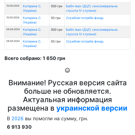
10.04.2024
Катерина С.
500 грн
Бабіч Іван (ДЦП, сенсоневральна
(Україна)
глухота IV ступеня)
10.04.2024
Катерина С.
50 грн
Службові потреби фонду
(Україна)
04.04.2024
Катерина С.
500 грн
Бабіч Іван (ДЦП, сенсоневральна
(Україна)
глухота IV ступеня)
04.04.2024
Катерина С.
50 грн
Службові потреби фонду
(Україна)
Всего собрано: 1 650 грн
Внимание! Русская версия сайта
больше не обновляется.
Актуальная информация
размещена в
украинской версии
В
2026
вы помогли на сумму, грн.
6 913 930