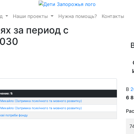
нд
Наши проекты
Нужна помощь?
Контакты
ях за период с
2030
В
2
чение:
⇅
6 
 Михайло (Затримка психічного та мовного розвитку)
 Михайло (Затримка психічного та мовного розвитку)
Рас
ові потреби фонду
7