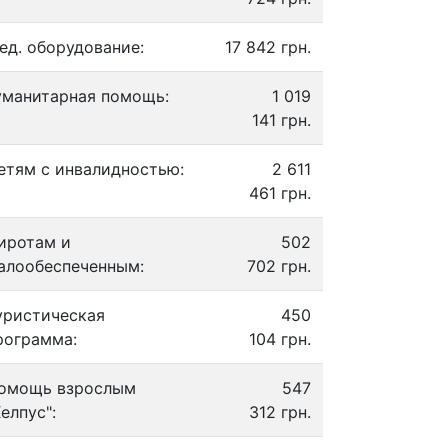
ед. оборудование:
17 842 грн.
уманитарная помощь:
1 019
141 грн.
етям с инвалидностью:
2 611
461 грн.
иротам и
502
алообеспеченным:
702 грн.
уристическая
450
рограмма:
104 грн.
омощь взрослым
547
Хелпус":
312 грн.