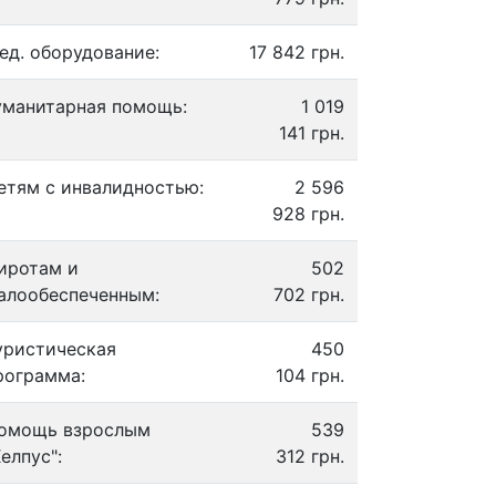
ед. оборудование:
17 842 грн.
уманитарная помощь:
1 019
141 грн.
етям с инвалидностью:
2 596
928 грн.
иротам и
502
алообеспеченным:
702 грн.
уристическая
450
рограмма:
104 грн.
омощь взрослым
539
Хелпус":
312 грн.