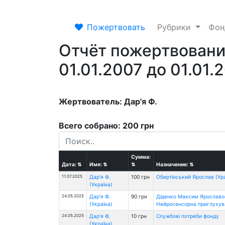
Пожертвовать
Рубрики
Фо
Отчёт пожертвовани
01.01.2007 до 01.01.
Жертвователь: Дар'я Ф.
Всего собрано: 200 грн
Сумма:
Дата:
⇅
Имя:
⇅
⇅
Назначение:
⇅
11.07.2025
Дар'я Ф.
100 грн
Обертінський Ярослав (У
(Україна)
24.05.2025
Дар'я Ф.
90 грн
Діденко Максим Ярославові
(Україна)
Нейросенсорна приглухува
24.05.2025
Дар'я Ф.
10 грн
Службові потреби фонду
(Україна)