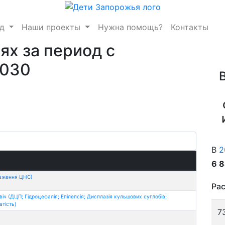
нд
Наши проекты
Нужна помощь?
Контакты
ях за период с
2030
В
2
6 
раження ЦНС)
Рас
ч (ДЦП; Гідроцефалія; Епілепсія; Дисплазія кульшових суглобів;
тість)
7