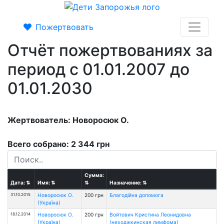
Пожертвовать
Отчёт пожертвованиях за
период с 01.01.2007 до
01.01.2030
Жертвователь: Новоросюк О.
Всего собрано: 2 344 грн
Сумма:
Дата:
⇅
Имя:
⇅
⇅
Назначение:
⇅
31.10.2015
Новоросюк О.
200 грн
Благодійна допомога
(Україна)
18.12.2014
Новоросюк О.
200 грн
Войтович Кристина Леонидовна
(Україна)
(неходжкинская лимфома)