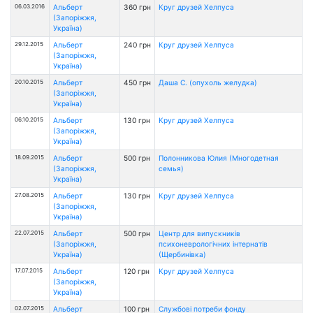
06.03.2016
Альберт
360 грн
Круг друзей Хелпуса
(Запоріжжя,
Україна)
29.12.2015
Альберт
240 грн
Круг друзей Хелпуса
(Запоріжжя,
Україна)
20.10.2015
Альберт
450 грн
Даша С. (опухоль желудка)
(Запоріжжя,
Україна)
06.10.2015
Альберт
130 грн
Круг друзей Хелпуса
(Запоріжжя,
Україна)
18.09.2015
Альберт
500 грн
Полонникова Юлия (Многодетная
(Запоріжжя,
семья)
Україна)
27.08.2015
Альберт
130 грн
Круг друзей Хелпуса
(Запоріжжя,
Україна)
22.07.2015
Альберт
500 грн
Центр для випускників
(Запоріжжя,
психоневрологічних інтернатів
Україна)
(Щербинівка)
17.07.2015
Альберт
120 грн
Круг друзей Хелпуса
(Запоріжжя,
Україна)
02.07.2015
Альберт
100 грн
Службові потреби фонду