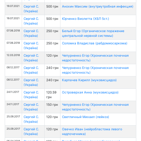
19.07.2021
Сергей С.
500 грн
Анохин Максим (внутриутробная инфекция)
(Україна)
19.07.2021
Сергей С.
500 грн
Юрченко Виолетта (ХБП 5ст.)
(Україна)
07.06.2018
Сергей С.
250 грн
Белый Егор (Органическое поражение
(Україна)
центральной нервной системы)
07.06.2018
Сергей С.
250 грн
Соломка Владислав (рабдомиосаркома)
(Україна)
12.03.2018
Сергей С.
120 грн
Чепурненко Егор (Хроническая почечная
(Україна)
недостаточность)
08.12.2017
Сергей С.
240 грн
Чепурненко Егор (Хроническая почечная
(Україна)
недостаточность)
08.12.2017
Сергей С.
240 грн
Карпачев Кирилл (муковисцидоз)
(Україна)
24.11.2017
Сергей С.
120.59
Островерхая Анна (муковисцидоз)
(Україна)
грн
24.11.2017
Сергей С.
150 грн
Чепурненко Егор (Хроническая почечная
(Україна)
недостаточность)
25.09.2017
Сергей С.
120 грн
Светличный Михаил (лейкоз)
(Україна)
25.09.2017
Сергей С.
120 грн
Овечко Иван (нейробластома левого
(Україна)
надпочечника)
05.04.2016