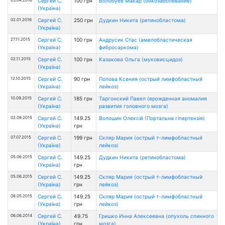
Сергей С.
100 грн
Волобуев Макар (онкозаболевание)
(Україна)
02.01.2016
Сергей С.
250 грн
Дудкин Никита (ретинобластома)
(Україна)
27.11.2015
Сергей С.
100 грн
Андрусик Стас (амелобластическая
(Україна)
фибросаркома)
02.11.2015
Сергей С.
100 грн
Казакова Ольга (муковисцидоз)
(Україна)
12.10.2015
Сергей С.
90 грн
Попова Ксения (острый лимфобластный
(Україна)
лейкоз)
10.09.2015
Сергей С.
185 грн
Таргонский Павел (врожденная аномалия
(Україна)
развития головного мозга)
02.09.2015
Сергей С.
149.25
Волошин Олексій (Портальна гіпертензія)
(Україна)
грн
07.07.2015
Сергей С.
199 грн
Скляр Мария (острый т-лимфобластный
(Україна)
лейкоз)
05.06.2015
Сергей С.
149.25
Дудкин Никита (ретинобластома)
(Україна)
грн
05.06.2015
Сергей С.
149.25
Скляр Мария (острый т-лимфобластный
(Україна)
грн
лейкоз)
08.05.2015
Сергей С.
149.25
Скляр Мария (острый т-лимфобластный
(Україна)
грн
лейкоз)
06.06.2014
Сергей С.
49.75
Гришко Инна Алексеевна (опухоль спинного
(Україна)
грн
мозга)