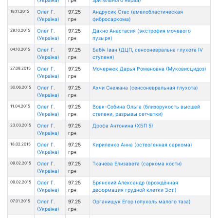
18.11.2015
Олег Г.
97.25
Андрусик Стас (амелобластическая
(Україна)
грн
фибросаркома)
29.10.2015
Олег Г.
97.25
Дахно Анастасия (экстрофия мочевого
(Україна)
грн
пузыря)
04.10.2015
Олег Г.
97.25
Бабіч Іван (ДЦП, сенсоневральна глухота IV
(Україна)
грн
ступеня)
27.08.2015
Олег Г.
97.25
Мочернюк Дарья Романовна (Муковисцидоз)
(Україна)
грн
30.06.2015
Олег Г.
97.25
Ахчи Снежана (сенсоневральная глухота)
(Україна)
грн
11.04.2015
Олег Г.
97.25
Вовк-Собина Ольга (близорукость высшей
(Україна)
грн
степени, разрывы сетчатки)
23.03.2015
Олег Г.
97.25
Дрофа Антонина (ХБП 5)
(Україна)
грн
18.02.2015
Олег Г.
97.25
Кириленко Анна (остеогенная саркома)
(Україна)
грн
09.02.2015
Олег Г.
97.25
Ткачева Елизавета (саркома кости)
(Україна)
грн
09.02.2015
Олег Г.
97.25
Брянский Александр (врождённая
(Україна)
грн
деформация грудной клетки 3ст.)
07.01.2015
Олег Г.
97.25
Органищук Егор (опухоль малого таза)
(Україна)
грн