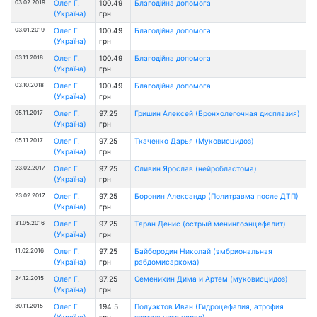
03.02.2019
Олег Г.
100.49
Благодійна допомога
(Україна)
грн
03.01.2019
Олег Г.
100.49
Благодійна допомога
(Україна)
грн
03.11.2018
Олег Г.
100.49
Благодійна допомога
(Україна)
грн
03.10.2018
Олег Г.
100.49
Благодійна допомога
(Україна)
грн
05.11.2017
Олег Г.
97.25
Гришин Алексей (Бронхолегочная дисплазия)
(Україна)
грн
05.11.2017
Олег Г.
97.25
Ткаченко Дарья (Муковисцидоз)
(Україна)
грн
23.02.2017
Олег Г.
97.25
Сливин Ярослав (нейробластома)
(Україна)
грн
23.02.2017
Олег Г.
97.25
Боронин Александр (Политравма после ДТП)
(Україна)
грн
31.05.2016
Олег Г.
97.25
Таран Денис (острый менингоэнцефалит)
(Україна)
грн
11.02.2016
Олег Г.
97.25
Байбородин Николай (эмбриональная
(Україна)
грн
рабдомисаркома)
24.12.2015
Олег Г.
97.25
Семенихин Дима и Артем (муковисцидоз)
(Україна)
грн
30.11.2015
Олег Г.
194.5
Полуэктов Иван (Гидроцефалия, атрофия
(Україна)
грн
зрительного нерва)