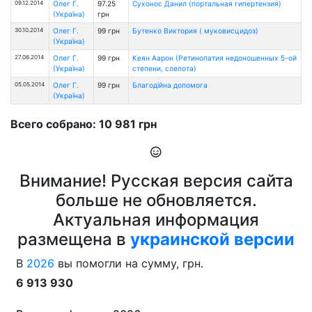
09.12.2014
Олег Г.
97.25
Сухонос Данил (портальная гипертензия)
(Україна)
грн
30.10.2014
Олег Г.
99 грн
Бутенко Виктория ( муковисцидоз)
(Україна)
27.06.2014
Олег Г.
99 грн
Кеян Аарон (Ретинопатия недоношенных 5-ой
(Україна)
степени, слепота)
05.05.2014
Олег Г.
99 грн
Благодійна допомога
(Україна)
Всего собрано: 10 981 грн
Внимание! Русская версия сайта
больше не обновляется.
Актуальная информация
размещена в
украинской версии
В
2026
вы помогли на сумму, грн.
6 913 930