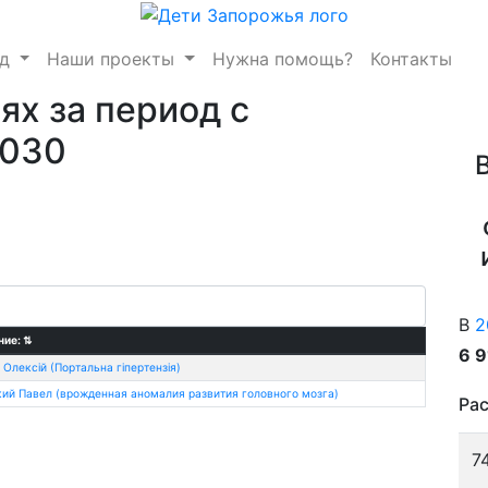
нд
Наши проекты
Нужна помощь?
Контакты
ях за период с
2030
В
2
ние:
⇅
6 
Олексій (Портальна гіпертензія)
кий Павел (врожденная аномалия развития головного мозга)
Рас
7