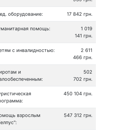
ед. оборудование:
17 842 грн.
уманитарная помощь:
1 019
141 грн.
етям с инвалидностью:
2 611
466 грн.
иротам и
502
алообеспеченным:
702 грн.
уристическая
450 104 грн.
рограмма:
омощь взрослым
547 312 грн.
Хелпус":