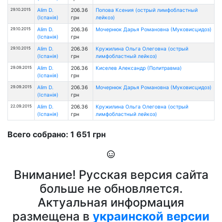
29.10.2015
Alim D.
206.36
Попова Ксения (острый лимфобластный
(Іспанія)
грн
лейкоз)
29.10.2015
Alim D.
206.36
Мочернюк Дарья Романовна (Муковисцидоз)
(Іспанія)
грн
29.10.2015
Alim D.
206.36
Кружилина Ольга Олеговна (острый
(Іспанія)
грн
лимфобластный лейкоз)
29.09.2015
Alim D.
206.36
Киселев Александр (Политравма)
(Іспанія)
грн
29.09.2015
Alim D.
206.36
Мочернюк Дарья Романовна (Муковисцидоз)
(Іспанія)
грн
22.09.2015
Alim D.
206.36
Кружилина Ольга Олеговна (острый
(Іспанія)
грн
лимфобластный лейкоз)
Всего собрано: 1 651 грн
Внимание! Русская версия сайта
больше не обновляется.
Актуальная информация
размещена в
украинской версии