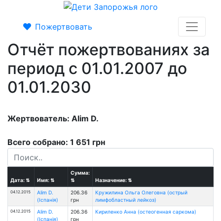
Пожертвовать
Отчёт пожертвованиях за
период с 01.01.2007 до
01.01.2030
Жертвователь: Alim D.
Всего собрано: 1 651 грн
Сумма:
Дата:
⇅
Имя:
⇅
⇅
Назначение:
⇅
04.12.2015
Alim D.
206.36
Кружилина Ольга Олеговна (острый
(Іспанія)
грн
лимфобластный лейкоз)
04.12.2015
Alim D.
206.36
Кириленко Анна (остеогенная саркома)
(Іспанія)
грн