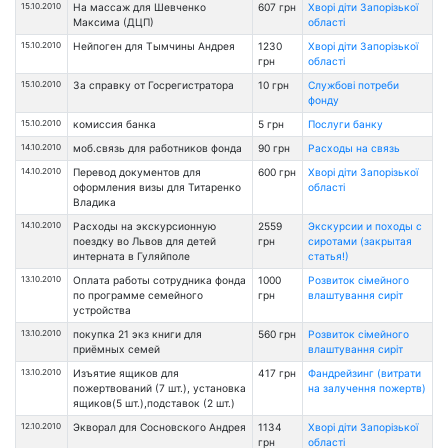
15.10.2010
На массаж для Шевченко
607 грн
Хворі діти Запорізької
Максима (ДЦП)
області
15.10.2010
Нейпоген для Тымчины Андрея
1230
Хворі діти Запорізької
грн
області
15.10.2010
За справку от Госрегистратора
10 грн
Службові потреби
фонду
15.10.2010
комиссия банка
5 грн
Послуги банку
14.10.2010
моб.связь для работников фонда
90 грн
Расходы на связь
14.10.2010
Перевод документов для
600 грн
Хворі діти Запорізької
оформления визы для Титаренко
області
Владика
14.10.2010
Расходы на экскурсионную
2559
Экскурсии и походы с
поездку во Львов для детей
грн
сиротами (закрытая
интерната в Гуляйполе
статья!)
13.10.2010
Оплата работы сотрудника фонда
1000
Розвиток сімейного
по программе семейного
грн
влаштування сиріт
устройства
13.10.2010
покупка 21 экз книги для
560 грн
Розвиток сімейного
приёмных семей
влаштування сиріт
13.10.2010
Изъятие ящиков для
417 грн
Фандрейзинг (витрати
пожертвований (7 шт.), установка
на залучення пожертв)
ящиков(5 шт.),подставок (2 шт.)
12.10.2010
Экворал для Сосновского Андрея
1134
Хворі діти Запорізької
грн
області