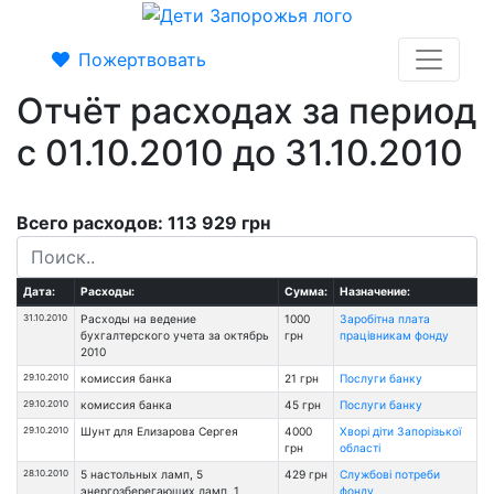
Пожертвовать
Отчёт расходах за период
с 01.10.2010 до 31.10.2010
Всего расходов: 113 929 грн
Дата:
Расходы:
Сумма:
Назначение:
31.10.2010
Расходы на ведение
1000
Заробітна плата
бухгалтерского учета за октябрь
грн
працівникам фонду
2010
29.10.2010
комиссия банка
21 грн
Послуги банку
29.10.2010
комиссия банка
45 грн
Послуги банку
29.10.2010
Шунт для Елизарова Сергея
4000
Хворі діти Запорізької
грн
області
28.10.2010
5 настольных ламп, 5
429 грн
Службові потреби
энергозберегающих ламп, 1
фонду