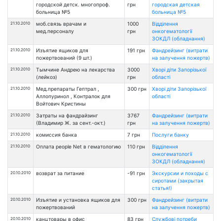
городской детск. многопроф.
грн
городская детская
больница №5
больница №5
21.10.2010
моб.связь врачам и
1000
Відділення
мед.персоналу
грн
онкогематології
ЗОКДЛ (обладнання)
21.10.2010
Изъятие ящиков для
191 грн
Фандрейзинг (витрати
пожертвований (9 шт.)
на залучення пожертв)
21.10.2010
Тымчине Андрею на лекарства
3000
Хворі діти Запорізької
(лейкоз)
грн
області
21.10.2010
Мед.препараты Гептрал ,
300 грн
Хворі діти Запорізької
Аллопуринол , Контралок для
області
Войтович Кристины
21.10.2010
Затраты на фандрайзинг
3767
Фандрейзинг (витрати
(Владимир Ж. за сент.-окт.)
грн
на залучення пожертв)
21.10.2010
комиссия банка
7 грн
Послуги банку
21.10.2010
Оплата people Net в гематологию
110 грн
Відділення
онкогематології
ЗОКДЛ (обладнання)
20.10.2010
возврат за питание
-91 грн
Экскурсии и походы с
сиротами (закрытая
статья!)
20.10.2010
Изъятие и установка ящиков для
300 грн
Фандрейзинг (витрати
пожертвований
на залучення пожертв)
20.10.2010
канцтовары в офис
83 грн
Службові потреби