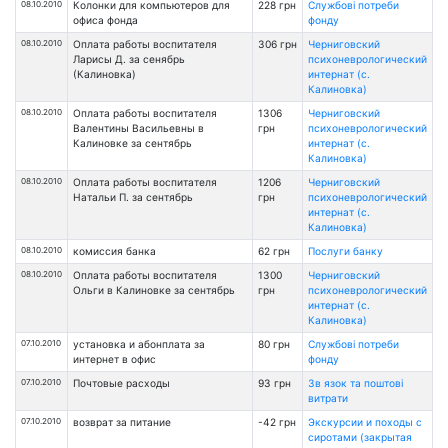
08.10.2010
Колонки для компьютеров для
228 грн
Службові потреби
офиса фонда
фонду
08.10.2010
Оплата работы воспитателя
306 грн
Черниговский
Ларисы Д. за сенябрь
психоневрологический
(Калиновка)
интернат (с.
Калиновка)
08.10.2010
Оплата работы воспитателя
1306
Черниговский
Валентины Васильевны в
грн
психоневрологический
Калиновке за сентябрь
интернат (с.
Калиновка)
08.10.2010
Оплата работы воспитателя
1206
Черниговский
Натальи П. за сентябрь
грн
психоневрологический
интернат (с.
Калиновка)
08.10.2010
комиссия банка
62 грн
Послуги банку
08.10.2010
Оплата работы воспитателя
1300
Черниговский
Ольги в Калиновке за сентябрь
грн
психоневрологический
интернат (с.
Калиновка)
07.10.2010
установка и абонплата за
80 грн
Службові потреби
интернет в офис
фонду
07.10.2010
Почтовые расходы
93 грн
Зв язок та поштові
витрати
07.10.2010
возврат за питание
-42 грн
Экскурсии и походы с
сиротами (закрытая