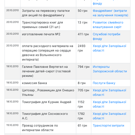
фонду
20.10.2010
Затраты на перевозку палатки
50 грн
Фандрейзинг (витрати
для акций по фандрайзингу
на залучення пожертв)
20.10.2010
Транспортировка книг для
13 грн
Розвиток сімейного
приемных семей (21 шт.)
влаштування сиріт
20.10.2010
изготовление печати №2
411 грн
Службові потреби
фонду
20.10.2010
оплата расходного материала на
2493
Хворі діти Запорізької
операцию (операция на сердце
грн
області
девочке из Вольнянского
интерната)
19.10.2010
Галине Павловне Вертегел на
794 грн
Интернаты
лечение детей-сирот (гостевой
Запорожской области
режим)
19.10.2010
комиссия банка
8 грн
Послуги банку
18.10.2010
Цитозар , Ровамицин для Онешко
705 грн
Хворі діти Запорізької
Ульяны
області
18.10.2010
Томография для Курник Андрей
1152
Хворі діти Запорізької
грн
області
18.10.2010
Томография для Сосновского
1782
Хворі діти Запорізької
А.С.
грн
області
15.10.2010
Проезд сотрудников по
61 грн
Транспортні витрати
интернатам области