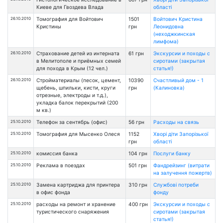
Киеве для Гвоздева Влада
області
26.10.2010
Томография для Войтович
1501
Войтович Кристина
Кристины
грн
Леонидовна
(неходжкинская
лимфома)
26.10.2010
Страхование детей из интерната
61 грн
Экскурсии и походы с
в Мелитополе и приёмных семей
сиротами (закрытая
для похода в Крым (12 чел.)
статья!)
26.10.2010
Стройматериалы (песок, цемент,
10390
Счастливый дом - 1
щебень, шпильки, кисти, круги
грн
(Калиновка)
отрезные, электроды и т.д.),
укладка балок перекрытий (200
м кв.)
25.10.2010
Телефон за сентябрь (офис)
56 грн
Расходы на связь
25.10.2010
Томография для Мысенко Олеся
1152
Хворі діти Запорізької
грн
області
25.10.2010
комиссия банка
104 грн
Послуги банку
25.10.2010
Реклама в поездах
501 грн
Фандрейзинг (витрати
на залучення пожертв)
25.10.2010
Замена картриджа для принтера
310 грн
Службові потреби
в офис фонда
фонду
25.10.2010
расходы на ремонт и хранение
400 грн
Экскурсии и походы с
туристического снаряжения
сиротами (закрытая
статья!)