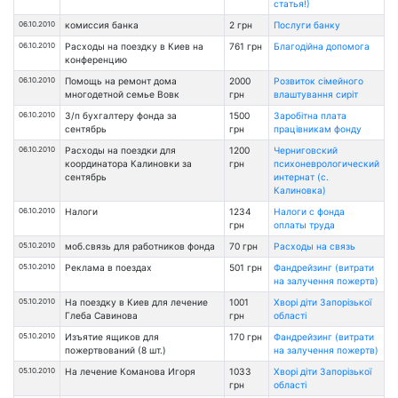
статья!)
06.10.2010
комиссия банка
2 грн
Послуги банку
06.10.2010
Расходы на поездку в Киев на
761 грн
Благодійна допомога
конференцию
06.10.2010
Помощь на ремонт дома
2000
Розвиток сімейного
многодетной семье Вовк
грн
влаштування сиріт
06.10.2010
З/п бухгалтеру фонда за
1500
Заробітна плата
сентябрь
грн
працівникам фонду
06.10.2010
Расходы на поездки для
1200
Черниговский
координатора Калиновки за
грн
психоневрологический
сентябрь
интернат (с.
Калиновка)
06.10.2010
Налоги
1234
Налоги с фонда
грн
оплаты труда
05.10.2010
моб.связь для работников фонда
70 грн
Расходы на связь
05.10.2010
Реклама в поездах
501 грн
Фандрейзинг (витрати
на залучення пожертв)
05.10.2010
На поездку в Киев для лечение
1001
Хворі діти Запорізької
Глеба Савинова
грн
області
05.10.2010
Изъятие ящиков для
170 грн
Фандрейзинг (витрати
пожертвований (8 шт.)
на залучення пожертв)
05.10.2010
На лечение Команова Игоря
1033
Хворі діти Запорізької
грн
області