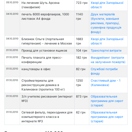
05.10.2010
На лечение Шуть Арсена
723 грн
Хворі діти Запорізької
(гемофилия)
області
04.10.2010
печать 6000 еврофлаеров, 1000
1140
Друк матеріалів
листовок А4 фонда
грн
(буклети, зовнішня
реклама, прапорці,
сувенірна продукція
фонду)
04.10.2010
Близнюк Ольге (портальная
1683
Хворі діти Запорізької
гипертензия) - лечение в Москве
грн
області
01.10.2010
Проезд для установки ящиков
104 грн
Транспортні витрати
01.10.2010
Печать плаката для пресс-
182 грн
Фандрейзинг (витрати
конференции
на залучення пожертв)
01.10.2010
канцтовары в офис
82 грн
Службові потреби
фонду
01.10.2010
Стройматериалы для
1250
Счастливый дом - 1
реконструкции домика в
грн
(Калиновка)
Калиновке (пропитка 100 кг)
01.10.2010
З/п учителю рисования (интернат
873 грн
Образовательная
№3)
программа для сирот
(старая)
01.10.2010
Сетевой фильтр, переходники для
62 грн
Образовательная
компьютерного класса в
программа для сирот
интернате №3
(старая)