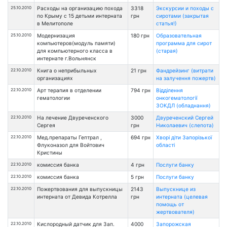
25.10.2010
Расходы на организацию похода
3318
Экскурсии и походы с
по Крыму с 15 детьми интерната
грн
сиротами (закрытая
в Мелитополе
статья!)
25.10.2010
Модернизация
180 грн
Образовательная
компьютеров(модуль памяти)
программа для сирот
для компьютерного класса в
(старая)
интернате г.Вольнянск
22.10.2010
Книга о неприбыльных
21 грн
Фандрейзинг (витрати
организациях
на залучення пожертв)
22.10.2010
Арт терапия в отделении
794 грн
Відділення
гематологии
онкогематології
ЗОКДЛ (обладнання)
22.10.2010
На лечение Двуреченского
3000
Двуреченский Сергей
Сергея
грн
Николаевич (слепота)
22.10.2010
Мед.препараты Гептрал ,
694 грн
Хворі діти Запорізької
Флуконазол для Войтович
області
Кристины
22.10.2010
комиссия банка
4 грн
Послуги банку
22.10.2010
комиссия банка
5 грн
Послуги банку
22.10.2010
Пожертвования для выпускницы
2143
Выпускнице из
интерната от Девида Котрелла
грн
интерната (целевая
помощь от
жертвователя)
22.10.2010
Кислородный датчик для Зап.
4000
Запорожская