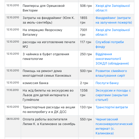
12.10.2010
Памперсы для Орешковой
506 грн
Хворі діти Запорізької
Виктории
області
12.10.2010
Затраты на фандрайзинг (Юля К.
1855
Фандрейзинг (витрати
за июль-сентябрь)
грн
на залучення пожертв)
12.10.2010
На операцию Яворскому
7001
Хворі діти Запорізької
Виталику
грн
області
12.10.2010
расходы на изготовление печати
117 грн
Службові потреби
№2
фонду
12.10.2010
3 чайника в буфет отделения
250 грн
Відділення
гематологии
онкогематології
ЗОКДЛ (обладнання)
12.10.2010
Помощь на ремонт дома
500 грн
Розвиток сімейного
многодетной семье Ханжовых
влаштування сиріт
12.10.2010
комиссия банка
2 грн
Послуги банку
11.10.2010
На ж/д билеты на экскурсию во
1356
Экскурсии и походы с
Львов для детей интерната в
грн
сиротами (закрытая
Гуляйполе
статья!)
10.10.2010
Транспортные расходы на акции
130 грн
Транспортні витрати
по велопробегу и в ДК ДСС
08.10.2010
Оплата работы воспитателя
550 грн
Черниговский
Лилии К. в Калиновке за сенябрь
психоневрологический
интернат (с.
Калиновка)