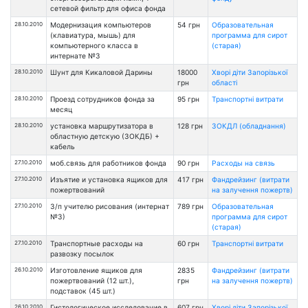
сетевой фильтр для офиса фонда
28.10.2010
Модернизация компьютеров
54 грн
Образовательная
(клавиатура, мышь) для
программа для сирот
компьютерного класса в
(старая)
интернате №3
28.10.2010
Шунт для Кикаловой Дарины
18000
Хворі діти Запорізької
грн
області
28.10.2010
Проезд сотрудников фонда за
95 грн
Транспортні витрати
месяц
28.10.2010
установка маршрутизатора в
128 грн
ЗОКДЛ (обладнання)
областную детскую (ЗОКДБ) +
кабель
27.10.2010
моб.связь для работников фонда
90 грн
Расходы на связь
27.10.2010
Изъятие и установка ящиков для
417 грн
Фандрейзинг (витрати
пожертвований
на залучення пожертв)
27.10.2010
З/п учителю рисования (интернат
789 грн
Образовательная
№3)
программа для сирот
(старая)
27.10.2010
Транспортные расходы на
60 грн
Транспортні витрати
развозку посылок
26.10.2010
Изготовление ящиков для
2835
Фандрейзинг (витрати
пожертвований (12 шт.),
грн
на залучення пожертв)
подставок (45 шт.)
26.10.2010
Гистологическое исследование в
607 грн
Хворі діти Запорізької