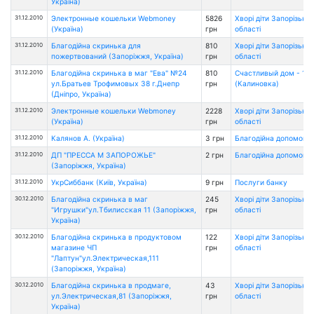
Україна)
31.12.2010
Электронные кошельки Webmoney
5826
Хворі діти Запорізької
(Україна)
грн
області
31.12.2010
Благодійна скринька для
810
Хворі діти Запорізької
пожертвований (Запоріжжя, Україна)
грн
області
31.12.2010
Благодійна скринька в маг "Ева" №24
810
Счастливый дом - 1
ул.Братьев Трофимовых 38 г.Днепр
грн
(Калиновка)
(Дніпро, Україна)
31.12.2010
Электронные кошельки Webmoney
2228
Хворі діти Запорізької
(Україна)
грн
області
31.12.2010
Калянов А. (Україна)
3 грн
Благодійна допомога
31.12.2010
ДП "ПРЕССА М ЗАПОРОЖЬЕ"
2 грн
Благодійна допомога
(Запоріжжя, Україна)
31.12.2010
УкрСиббанк (Київ, Україна)
9 грн
Послуги банку
30.12.2010
Благодійна скринька в маг
245
Хворі діти Запорізької
"Игрушки"ул.Тбилисская 11 (Запоріжжя,
грн
області
Україна)
30.12.2010
Благодійна скринька в продуктовом
122
Хворі діти Запорізької
магазине ЧП
грн
області
"Лаптун"ул.Электрическая,111
(Запоріжжя, Україна)
30.12.2010
Благодійна скринька в продмаге,
43
Хворі діти Запорізької
ул.Электрическая,81 (Запоріжжя,
грн
області
Україна)