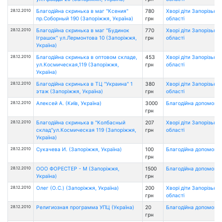
28.12.2010
Благодійна скринька в маг "Ксения"
780
Хворі діти Запорізької
пр.Соборный 190 (Запоріжжя, Україна)
грн
області
28.12.2010
Благодійна скринька в маг "Будинок
770
Хворі діти Запорізької
Іграшок" ул.Лермонтова 10 (Запоріжжя,
грн
області
Україна)
28.12.2010
Благодійна скринька в оптовом складе,
453
Хворі діти Запорізької
ул.Космическая,119 (Запоріжжя,
грн
області
Україна)
28.12.2010
Благодійна скринька в ТЦ "Украина" 1
380
Хворі діти Запорізької
этаж (Запоріжжя, Україна)
грн
області
28.12.2010
Алексей А. (Київ, Україна)
3000
Благодійна допомога
грн
28.12.2010
Благодійна скринька в "Колбасный
207
Хворі діти Запорізької
склад"ул.Космическая 119 (Запоріжжя,
грн
області
Україна)
28.12.2010
Сукачева И. (Запоріжжя, Україна)
100
Благодійна допомога
грн
28.12.2010
ООО ФОРЕСТЕР - М (Запоріжжя,
1500
Благодійна допомога
Україна)
грн
28.12.2010
Олег (О.С.) (Запоріжжя, Україна)
200
Хворі діти Запорізької
грн
області
28.12.2010
Религиозная программа УПЦ (Україна)
20
Благодійна допомога
грн