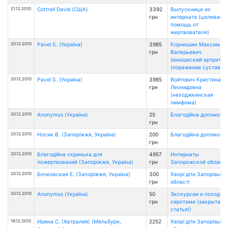
21.12.2010
Cottrell David (США)
3392
Выпускнице из
грн
интерната (целевая
помощь от
жертвователя)
20.12.2010
Pavel S. (Україна)
3985
Корнюшин Максим
грн
Валерьевич
(юношеский артрит
(поражение суставов)
20.12.2010
Pavel S. (Україна)
3985
Войтович Кристина
грн
Леонидовна
(неходжкинская
лимфома)
20.12.2010
Anonymus (Україна)
25
Благодійна допомога
грн
20.12.2010
Носик В. (Запоріжжя, Україна)
200
Благодійна допомога
грн
20.12.2010
Благодійна скринька для
4957
Интернаты
пожертвований (Запоріжжя, Україна)
грн
Запорожской области
20.12.2010
Бочковская Е. (Запоріжжя, Україна)
300
Хворі діти Запорізької
грн
області
20.12.2010
Anonymus (Україна)
50
Экскурсии и походы 
грн
сиротами (закрытая
статья!)
19.12.2010
Ирина С. (Автралия) (Мельбурн,
2252
Хворі діти Запорізької