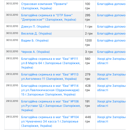
30.12.2010
Страховая компания "Провита"
100
Благодійна допомога
(Запоріжжя, Україна)
грн
30.12.2010
Благодійна скринька в "ОТР Банк"
295
Благодійна допомога
"Днепровское"" (Запоріжжя, Україна)
грн
30.12.2010
Дзекун П. (Україна)
1 грн
Благодійна допомога
30.12.2010
Веселов Д. (Україна)
2 грн
Благодійна допомога
30.12.2010
Вадим Б. (Україна)
1200
Благодійна допомога
грн
30.12.2010
Чернов А. (Україна)
3 грн
Благодійна допомога
29.12.2010
Благодійна скринька в маг "Ева" №111
560
Хворі діти Запорізької
ул.8 Марта 64 г.Запорожье (Запоріжжя,
грн
області
Україна)
29.12.2010
Благодійна скринька в маг "Ева" №113
279
Хворі діти Запорізької
ул.Анголенко 11 (Запоріжжя, Україна)
грн
області
29.12.2010
Благодійна скринька в маг "Ева" №114
428
Хворі діти Запорізької
ул.ул.Павлокичкаская (Орджоникидзе)
грн
області
15 г.Запорожье (Запоріжжя, Україна)
29.12.2010
Благодійна скринька в маг "Ева" №106
191
Хворі діти Запорізької
ул.Рустави 1Д г.Запорожье (Запоріжжя,
грн
області
Україна)
29.12.2010
Благодійна скринька в маг "Ева" №104
446
Хворі діти Запорізької
ул.Чумаченко 34 касса 1 г.Запорожье
грн
області
(Запоріжжя, Україна)