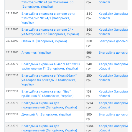
"Элитфарм"№124 ул.Совхозная 36
грн
області
(Запоріжжя, Україна)
23.12.2010
Благодійна скринька в аптеке сети
330
Хворі діти Запорізької
"Элитфарм" №124/1 (Запоріжжя,
грн
області
Україна)
22.12.2010
Благодійна скринька в аптеке 24+
360
Хворі діти Запорізької
ул.Матросова 27 (Запоріжжя, Україна)
грн
області
22.12.2010
Олена П. (Запоріжжя, Україна)
300
Благодійна допомога
грн
22.12.2010
Anonymus (Україна)
996
Благодійна допомога
грн
21.12.2010
Благодійна скринька в маг "Ева" №113
240
Хворі діти Запорізької
ул.Анголенко 11 (Запоріжжя, Україна)
грн
області
21.12.2010
Благодійна скринька в "Укрсиббанк"
250
Хворі діти Запорізької
ул.Георев 93 бригады 5 (Запоріжжя,
грн
області
Україна)
21.12.2010
Благодійна скринька в маг "Ева"
158
Хворі діти Запорізької
пр.Ленина 89 (Запоріжжя, Україна)
грн
області
21.12.2010
Благодійна скринька для
1274
Хворі діти Запорізької
пожертвований (Запоріжжя, Україна)
грн
області
21.12.2010
Дмитрий А. (Запоріжжя, Україна)
500
Благодійна допомога
грн
21.12.2010
Благодійна скринька для
1384
Хворі діти Запорізької
пожертвований (Запоріжжя, Україна)
грн
області