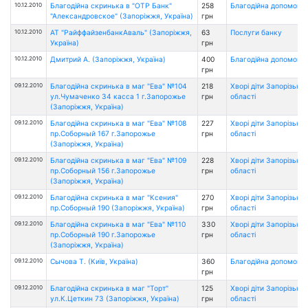
10.12.2010
Благодійна скринька в "ОТР Банк"
258
Благодійна допомога
"Александровское" (Запоріжжя, Україна)
грн
10.12.2010
АТ "РайффайзенбанкАваль" (Запоріжжя,
63
Послуги банку
Україна)
грн
10.12.2010
Дмитрий А. (Запоріжжя, Україна)
400
Благодійна допомога
грн
09.12.2010
Благодійна скринька в маг "Ева" №104
218
Хворі діти Запорізької
ул.Чумаченко 34 касса 1 г.Запорожье
грн
області
(Запоріжжя, Україна)
09.12.2010
Благодійна скринька в маг "Ева" №108
227
Хворі діти Запорізької
пр.Соборный 167 г.Запорожье
грн
області
(Запоріжжя, Україна)
09.12.2010
Благодійна скринька в маг "Ева" №109
228
Хворі діти Запорізької
пр.Соборный 156 г.Запорожье
грн
області
(Запоріжжя, Україна)
09.12.2010
Благодійна скринька в маг "Ксения"
270
Хворі діти Запорізької
пр.Соборный 190 (Запоріжжя, Україна)
грн
області
09.12.2010
Благодійна скринька в маг "Ева" №110
330
Хворі діти Запорізької
пр.Соборный 190 г.Запорожье
грн
області
(Запоріжжя, Україна)
09.12.2010
Сычова Т. (Київ, Україна)
360
Благодійна допомога
грн
09.12.2010
Благодійна скринька в маг "Торт"
125
Хворі діти Запорізької
ул.К.Цеткин 73 (Запоріжжя, Україна)
грн
області