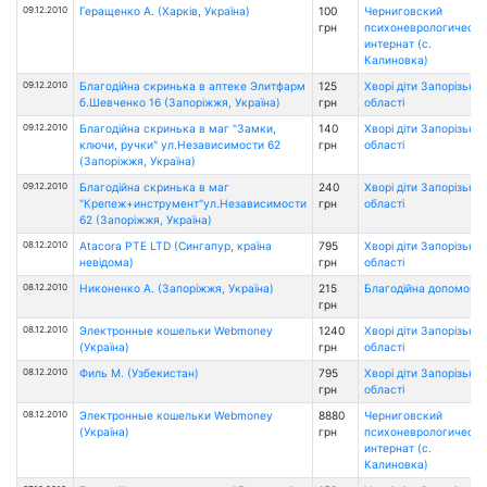
09.12.2010
Геращенко А. (Харків, Україна)
100
Черниговский
грн
психоневрологически
интернат (с.
Калиновка)
09.12.2010
Благодійна скринька в аптеке Элитфарм
125
Хворі діти Запорізької
б.Шевченко 16 (Запоріжжя, Україна)
грн
області
09.12.2010
Благодійна скринька в маг "Замки,
140
Хворі діти Запорізької
ключи, ручки" ул.Независимости 62
грн
області
(Запоріжжя, Україна)
09.12.2010
Благодійна скринька в маг
240
Хворі діти Запорізької
"Крепеж+инструмент"ул.Независимости
грн
області
62 (Запоріжжя, Україна)
08.12.2010
Atacora PTE LTD (Сингапур, країна
795
Хворі діти Запорізької
невідома)
грн
області
08.12.2010
Никоненко А. (Запоріжжя, Україна)
215
Благодійна допомога
грн
08.12.2010
Электронные кошельки Webmoney
1240
Хворі діти Запорізької
(Україна)
грн
області
08.12.2010
Филь М. (Узбекистан)
795
Хворі діти Запорізької
грн
області
08.12.2010
Электронные кошельки Webmoney
8880
Черниговский
(Україна)
грн
психоневрологически
интернат (с.
Калиновка)