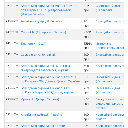
24.12.2010
Благодійна скринька в маг "Ева" №27
396
Счастливый дом - 1
пр.Гагарина 117 г.Днепропетровск
грн
(Калиновка)
(Дніпро, Україна)
24.12.2010
Анонімний добродій (Україна)
20
Благодійна допомога
грн
24.12.2010
Сергей Б. (Запоріжжя, Україна)
4500
Благодійна допомога
грн
24.12.2010
Eleanore K. (США)
15920
Интернаты
грн
Запорожской области
24.12.2010
Самарская О. (Україна)
100
Благодійна допомога
грн
24.12.2010
Благодійна скринька в "ОТР Банк"
699
Благодійна допомога
"Енергодар" (Запоріжжя, Україна)
грн
24.12.2010
Благодійна скринька в маг "Ева" №23
380
Счастливый дом - 1
пр.Гагарина 99 г.Днепр (Дніпро, Україна)
грн
(Калиновка)
24.12.2010
Благодійна скринька в маг "Ева"
753
Счастливый дом - 1
пр.Карла Маркса 56 (Дніпро, Україна)
грн
(Калиновка)
23.12.2010
Ирина Ч. (Дніпро, Україна)
400
Экскурсии и походы 
грн
сиротами (закрытая
статья!)
23.12.2010
Анонімний добродій (Україна)
100
Хворі діти Запорізької
грн
області
23.12.2010
Благодійна скринька в аптеке
360
Хворі діти Запорізької