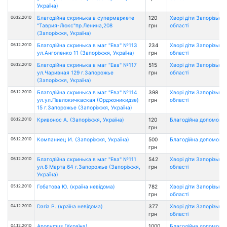
Україна)
06.12.2010
Благодійна скринька в супермаркете
120
Хворі діти Запорізької
"Таврия-Люкс"пр.Ленина,208
грн
області
(Запоріжжя, Україна)
06.12.2010
Благодійна скринька в маг "Ева" №113
234
Хворі діти Запорізької
ул.Анголенко 11 (Запоріжжя, Україна)
грн
області
06.12.2010
Благодійна скринька в маг "Ева" №117
515
Хворі діти Запорізької
ул.Чаривная 129 г.Запорожье
грн
області
(Запоріжжя, Україна)
06.12.2010
Благодійна скринька в маг "Ева" №114
398
Хворі діти Запорізької
ул.ул.Павлокичкаская (Орджоникидзе)
грн
області
15 г.Запорожье (Запоріжжя, Україна)
06.12.2010
Кривонос А. (Запоріжжя, Україна)
120
Благодійна допомога
грн
06.12.2010
Компаниец И. (Запоріжжя, Україна)
500
Благодійна допомога
грн
06.12.2010
Благодійна скринька в маг "Ева" №111
542
Хворі діти Запорізької
ул.8 Марта 64 г.Запорожье (Запоріжжя,
грн
області
Україна)
05.12.2010
Гобатова Ю. (країна невідома)
782
Хворі діти Запорізької
грн
області
04.12.2010
Daria P. (країна невідома)
377
Хворі діти Запорізької
грн
області
04.12.2010
Anonymus (Україна)
1000
Благодійна допомога