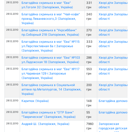
29.12.2010
Благодійна скринька в маг "Ева"
331
Хворі діти Запорізької
ул.Гоголя 32 (Запоріжжя, Україна)
грн
області
29.12.2010
Благодійна скринька в маг "Чай-кофе"
240
Хворі діти Запорізької
проезд Леваневского,3 (Запоріжжя,
грн
області
Україна)
29.12.2010
Благодійна скринька в "Укрсиббанк"
270
Хворі діти Запорізької
пр.Соборный 218 (Запоріжжя, Україна)
грн
області
29.12.2010
Благодійна скринька в маг "Ева" №115
333
Хворі діти Запорізької
ул.Перспективная 6а г.Запорожье
грн
області
(Запоріжжя, Україна)
29.12.2010
Благодійна скринька в маг "Ева" №103
286
Хворі діти Запорізької
ул.Ладожская 18 (Запоріжжя, Україна)
грн
області
29.12.2010
Благодійна скринька в маг "Ева" №117
553
Хворі діти Запорізької
ул.Чаривная 129 г.Запорожье
грн
області
(Запоріжжя, Україна)
29.12.2010
Благодійна скринька в Социальной
200
Хворі діти Запорізької
аптеке пр.Металлургов, 14 (Запоріжжя,
грн
області
Україна)
29.12.2010
Каритюк (Україна)
148
Благодійна допомога
грн
29.12.2010
Благодійна скринька в "ОТР Банк"
55
Благодійна допомога
"Таврическое" (Запоріжжя, Україна)
грн
29.12.2010
Андрей Ш. (Запоріжжя, Україна)
7960
Запорожская
грн
городская детская