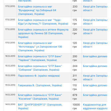
Австралія)
грн
області
17.12.2010
Благодійна скринька в маг
230
Хворі діти Запорізької
"Вундеркинд" пр.Соборный 64
грн
області
(Запоріжжя, Україна)
17.12.2010
Благодійна скринька в маг "Чудо-
175
Хворі діти Запорізької
Юдо"ул.Артема,71 (Запоріжжя, Україна)
грн
області
17.12.2010
Благодійна скринька в аптеке Формула
220
Хворі діти Запорізької
здоровья пр.Ленина 58 (Запоріжжя,
грн
області
Україна)
17.12.2010
Благодійна скринька в маг
120
Хворі діти Запорізької
"Фототовары" ул.Запорожская 10б
грн
області
(Запоріжжя, Україна)
16.12.2010
Благодійна скринька в "ОТР Банк"
200
Благодійна допомога
"Чарівне" (Запоріжжя, Україна)
грн
15.12.2010
Благодійна скринька в "ОТР Банк"
244
Благодійна допомога
"Соборное" (Запоріжжя, Україна)
грн
15.12.2010
Пархоменко Ф. (країна невідома)
311
Хворі діти Запорізької
грн
області
15.12.2010
Гавришева В. (Запоріжжя, Україна)
110
Благодійна допомога
грн
14.12.2010
Благодійна скринька в "ОТР Банк"
679
Благодійна допомога
"Космічне" (Запоріжжя, Україна)
грн
14.12.2010
ВАТ "ДНІПРОЕНЕРГО" (Запоріжжя,
10000
Кардіомонітор для
Україна)
грн
відділення кардіології