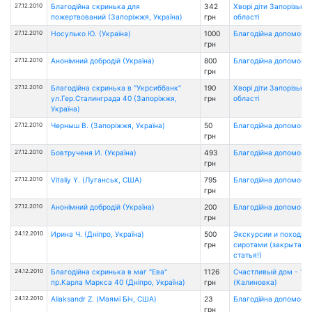
27.12.2010
Благодійна скринька для
342
Хворі діти Запорізької
пожертвований (Запоріжжя, Україна)
грн
області
27.12.2010
Носулько Ю. (Україна)
1000
Благодійна допомога
грн
27.12.2010
Анонімний добродій (Україна)
800
Благодійна допомога
грн
27.12.2010
Благодійна скринька в "Укрсиббанк"
190
Хворі діти Запорізької
ул.Гер.Сталинграда 40 (Запоріжжя,
грн
області
Україна)
27.12.2010
Черныш В. (Запоріжжя, Україна)
50
Благодійна допомога
грн
27.12.2010
Бовтрученя И. (Україна)
493
Благодійна допомога
грн
27.12.2010
Vitaliy Y. (Луганськ, США)
795
Благодійна допомога
грн
27.12.2010
Анонімний добродій (Україна)
200
Благодійна допомога
грн
24.12.2010
Ирина Ч. (Дніпро, Україна)
500
Экскурсии и походы 
грн
сиротами (закрытая
статья!)
24.12.2010
Благодійна скринька в маг "Ева"
1126
Счастливый дом - 1
пр.Карла Маркса 40 (Дніпро, Україна)
грн
(Калиновка)
24.12.2010
Aliaksandr Z. (Маямі Біч, США)
23
Благодійна допомога
грн