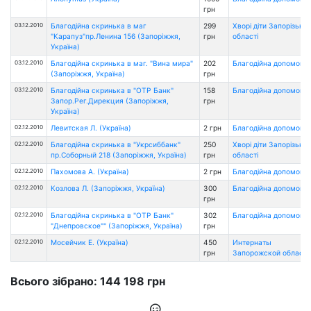
грн
03.12.2010
Благодійна скринька в маг
299
Хворі діти Запорізької
"Карапуз"пр.Ленина 156 (Запоріжжя,
грн
області
Україна)
03.12.2010
Благодійна скринька в маг. "Вина мира"
202
Благодійна допомога
(Запоріжжя, Україна)
грн
03.12.2010
Благодійна скринька в "ОТР Банк"
158
Благодійна допомога
Запор.Рег.Дирекция (Запоріжжя,
грн
Україна)
02.12.2010
Левитская Л. (Україна)
2 грн
Благодійна допомога
02.12.2010
Благодійна скринька в "Укрсиббанк"
250
Хворі діти Запорізької
пр.Соборный 218 (Запоріжжя, Україна)
грн
області
02.12.2010
Пахомова А. (Україна)
2 грн
Благодійна допомога
02.12.2010
Козлова Л. (Запоріжжя, Україна)
300
Благодійна допомога
грн
02.12.2010
Благодійна скринька в "ОТР Банк"
302
Благодійна допомога
"Днепровское"" (Запоріжжя, Україна)
грн
02.12.2010
Мосейчик Е. (Україна)
450
Интернаты
грн
Запорожской области
Всього зібрано: 144 198 грн