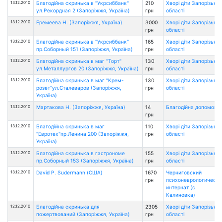
13.12.2010
Благодійна скринька в "Укрсиббанк"
210
Хворі діти Запорізької
ул.Рекордная 2 (Запоріжжя, Україна)
грн
області
13.12.2010
Еремеева Н. (Запоріжжя, Україна)
3000
Хворі діти Запорізької
грн
області
13.12.2010
Благодійна скринька в "Укрсиббанк"
165
Хворі діти Запорізької
пр.Соборный 151 (Запоріжжя, Україна)
грн
області
13.12.2010
Благодійна скринька в маг "Торт"
130
Хворі діти Запорізької
ул.Металлургов 20 (Запоріжжя, Україна)
грн
області
13.12.2010
Благодійна скринька в маг "Крем-
130
Хворі діти Запорізької
розет"ул.Сталеваров (Запоріжжя,
грн
області
Україна)
13.12.2010
Мартакова Н. (Запоріжжя, Україна)
14
Благодійна допомога
грн
13.12.2010
Благодійна скринька в маг
110
Хворі діти Запорізької
"Евротех"пр.Ленина 200 (Запоріжжя,
грн
області
Україна)
13.12.2010
Благодійна скринька в гастрономе
155
Хворі діти Запорізької
пр.Соборный 153 (Запоріжжя, Україна)
грн
області
13.12.2010
David P. Sudermann (США)
1670
Черниговский
грн
психоневрологически
интернат (с.
Калиновка)
12.12.2010
Благодійна скринька для
2305
Хворі діти Запорізької
пожертвований (Запоріжжя, Україна)
грн
області