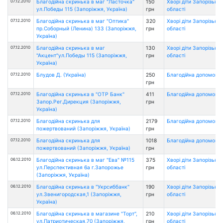
07.12.2010
Благодійна скринька в маг "Ласточка"
150
Хворі діти Запорізької
ул.Победы 115 (Запоріжжя, Україна)
грн
області
07.12.2010
Благодійна скринька в маг "Оптика"
320
Хворі діти Запорізької
пр.Соборный (Ленина) 133 (Запоріжжя,
грн
області
Україна)
07.12.2010
Благодійна скринька в маг
130
Хворі діти Запорізької
"Акцент"ул.Победы 115 (Запоріжжя,
грн
області
Україна)
07.12.2010
Блудов Д. (Україна)
250
Благодійна допомога
грн
07.12.2010
Благодійна скринька в "ОТР Банк"
411
Благодійна допомога
Запор.Рег.Дирекция (Запоріжжя,
грн
Україна)
07.12.2010
Благодійна скринька для
2179
Благодійна допомога
пожертвований (Запоріжжя, Україна)
грн
07.12.2010
Благодійна скринька для
1018
Благодійна допомога
пожертвований (Запоріжжя, Україна)
грн
06.12.2010
Благодійна скринька в маг "Ева" №115
375
Хворі діти Запорізької
ул.Перспективная 6а г.Запорожье
грн
області
(Запоріжжя, Україна)
06.12.2010
Благодійна скринька в "Укрсиббанк"
190
Хворі діти Запорізької
ул.Звенигородская,1 (Запоріжжя,
грн
області
Україна)
06.12.2010
Благодійна скринька в магазине "Торт",
210
Хворі діти Запорізької
ул.Патриотическая,70 (Запоріжжя,
грн
області