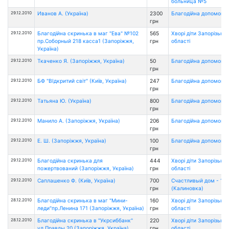
больница №5
29.12.2010
Иванов А. (Україна)
2300
Благодійна допомога
грн
29.12.2010
Благодійна скринька в маг "Ева" №102
565
Хворі діти Запорізької
пр.Соборный 218 касса1 (Запоріжжя,
грн
області
Україна)
29.12.2010
Ткаченко Я. (Запоріжжя, Україна)
50
Благодійна допомога
грн
29.12.2010
БФ "ВІдкритий світ" (Київ, Україна)
247
Благодійна допомога
грн
29.12.2010
Татьяна Ю. (Україна)
800
Благодійна допомога
грн
29.12.2010
Манило А. (Запоріжжя, Україна)
206
Благодійна допомога
грн
29.12.2010
Е. Ш. (Запоріжжя, Україна)
100
Благодійна допомога
грн
29.12.2010
Благодійна скринька для
444
Хворі діти Запорізької
пожертвований (Запоріжжя, Україна)
грн
області
29.12.2010
Саплашенко Ф. (Київ, Україна)
700
Счастливый дом - 1
грн
(Калиновка)
28.12.2010
Благодійна скринька в маг "Мини-
160
Хворі діти Запорізької
леди"пр.Ленина 171 (Запоріжжя, Україна)
грн
області
28.12.2010
Благодійна скринька в "Укрсиббанк"
220
Хворі діти Запорізької
ул.Правды 20 (Запоріжжя, Україна)
грн
області