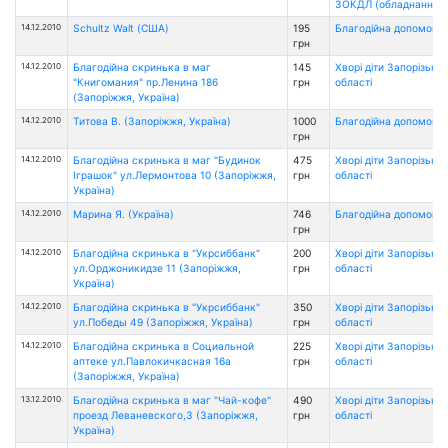
ЗОКДЛ (обладнання)
14.12.2010
Schultz Walt (США)
195
Благодійна допомога
грн
14.12.2010
Благодійна скринька в маг
145
Хворі діти Запорізької
"Книгомания" пр.Ленина 186
грн
області
(Запоріжжя, Україна)
14.12.2010
Титова В. (Запоріжжя, Україна)
1000
Благодійна допомога
грн
14.12.2010
Благодійна скринька в маг "Будинок
475
Хворі діти Запорізької
Іграшок" ул.Лермонтова 10 (Запоріжжя,
грн
області
Україна)
14.12.2010
Марина Я. (Україна)
746
Благодійна допомога
грн
14.12.2010
Благодійна скринька в "Укрсиббанк"
200
Хворі діти Запорізької
ул.Орджоникидзе 11 (Запоріжжя,
грн
області
Україна)
14.12.2010
Благодійна скринька в "Укрсиббанк"
350
Хворі діти Запорізької
ул.Победы 49 (Запоріжжя, Україна)
грн
області
14.12.2010
Благодійна скринька в Социальной
225
Хворі діти Запорізької
аптеке ул.Павлокичкасная 16а
грн
області
(Запоріжжя, Україна)
13.12.2010
Благодійна скринька в маг "Чай-кофе"
490
Хворі діти Запорізької
проезд Леваневского,3 (Запоріжжя,
грн
області
Україна)