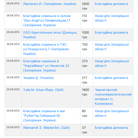
26.04.2012
Левченко И. (Запоріжжя, Україна)
2500
Благодійна допомога
грн
26.04.2012
Благодійна скринька в салоне
110
Хворі діти Запорізької
"Des-Ange"ул.Панфиловцев,17
грн
області
(Запоріжжя, Україна)
26.04.2012
ООО Кристальные окна (Донецьк,
1000
Благодійна допомога
Україна)
грн
26.04.2012
Благодійна скринька в ТЭС,
700
Хворі діти Запорізької
ул.Пожарского,7 (Запоріжжя,
грн
області
Україна)
25.04.2012
Благодійна скринька в
270
Хворі діти Запорізької
"Укрсиббанк" ул.Чекистов 23
грн
області
(Запоріжжя, Україна)
25.04.2012
Зверев Д. (Україна)
217
Благодійна допомога
грн
25.04.2012
Yulia M. (Нью-Йорк, США)
1600
Черниговский
грн
психоневрологический
интернат (с.
Калиновка)
25.04.2012
Благодійна скринька в маг
80
Хворі діти Запорізької
"Рубин"пр.Соборный 50
грн
області
(Запоріжжя, Україна)
25.04.2012
Aliaksandr Z. (Маямі Біч, США)
37
Благодійна допомога
грн