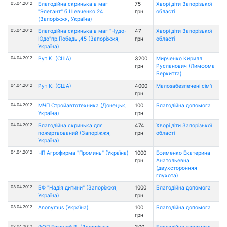
05.04.2012
Благодійна скринька в маг
75
Хворі діти Запорізької
"Элегант" б.Шевченко 24
грн
області
(Запоріжжя, Україна)
05.04.2012
Благодійна скринька в маг "Чудо-
47
Хворі діти Запорізької
Юдо"пр.Победы,45 (Запоріжжя,
грн
області
Україна)
04.04.2012
Рут К. (США)
3200
Мирченко Кирилл
грн
Русланович (Лимфома
Беркитта)
04.04.2012
Рут К. (США)
4000
Малозабезпечені сім'ї
грн
04.04.2012
МЧП Стройавтотехника (Донецьк,
100
Благодійна допомога
Україна)
грн
04.04.2012
Благодійна скринька для
474
Хворі діти Запорізької
пожертвований (Запоріжжя,
грн
області
Україна)
04.04.2012
ЧП Агрофирма "Проминь" (Україна)
1000
Ефименко Екатерина
грн
Анатольевна
(двухсторонняя
глухота)
03.04.2012
БФ "Надія дитини" (Запоріжжя,
1000
Благодійна допомога
Україна)
грн
03.04.2012
Anonymus (Україна)
100
Благодійна допомога
грн
02.04.2012
ФОП Евгений В. (Запоріжжя,
300
Благодійна допомога