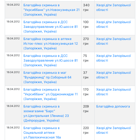
19.04.2012
Благодійна скринька в
340
Хворі діти Запорізької
"Укрсиббанк" ул.Новокузнецкая 21
грн
області
(Запоріжжя, Україна)
19.04.2012
Благодійна скринька в ДСС
100
Хворі діти Запорізької
Заводоуправление ул.Ю.шоссе 81
грн
області
(Запоріжжя, Україна)
19.04.2012
Благодійна скринька в аптеке
270
Хворі діти Запорізької
Исток-плюс ул.Новокузнецкая 12
грн
області
(Запоріжжя, Україна)
19.04.2012
Благодійна скринька в ДСС
75
Хворі діти Запорізької
Заводоуправление ул.Ю.шоссе 81
грн
області
(Запоріжжя, Україна)
19.04.2012
Благодійна скринька в маг
37
Хворі діти Запорізької
"Вундеркинд" пр.Соборный 64
грн
області
(Запоріжжя, Україна)
18.04.2012
Благодійна скринька в
170
Хворі діти Запорізької
"Укрсиббанк" ул.Орджоникидзе 11
грн
області
(Запоріжжя, Україна)
18.04.2012
Благодійна скринька в
209
Благодійна допомога
зоомагазине "Барс"
грн
ул.Центральная (Ленина) 23
(Дніпрорудне, Україна)
18.04.2012
Благодійна скринька в
220
Хворі діти Запорізької
Социальной аптеке
грн
області
ул.Павлокичкасная 16а