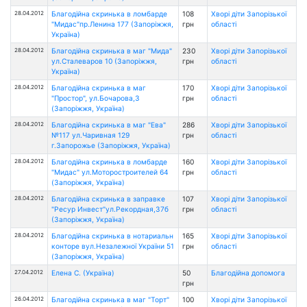
28.04.2012
Благодійна скринька в ломбарде
108
Хворі діти Запорізької
"Мидас"пр.Ленина 177 (Запоріжжя,
грн
області
Україна)
28.04.2012
Благодійна скринька в маг "Мида"
230
Хворі діти Запорізької
ул.Сталеваров 10 (Запоріжжя,
грн
області
Україна)
28.04.2012
Благодійна скринька в маг
170
Хворі діти Запорізької
"Простор", ул.Бочарова,3
грн
області
(Запоріжжя, Україна)
28.04.2012
Благодійна скринька в маг "Ева"
286
Хворі діти Запорізької
№117 ул.Чаривная 129
грн
області
г.Запорожье (Запоріжжя, Україна)
28.04.2012
Благодійна скринька в ломбарде
160
Хворі діти Запорізької
"Мидас" ул.Моторостроителей 64
грн
області
(Запоріжжя, Україна)
28.04.2012
Благодійна скринька в заправке
107
Хворі діти Запорізької
"Ресур Инвест"ул.Рекордная,37б
грн
області
(Запоріжжя, Україна)
28.04.2012
Благодійна скринька в нотариальн
165
Хворі діти Запорізької
конторе вул.Незалежної України 51
грн
області
(Запоріжжя, Україна)
27.04.2012
Елена С. (Україна)
50
Благодійна допомога
грн
26.04.2012
Благодійна скринька в маг "Торт"
100
Хворі діти Запорізької