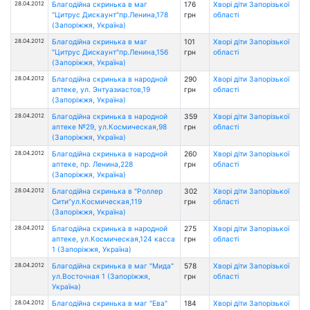
28.04.2012
Благодійна скринька в маг
176
Хворі діти Запорізької
"Цитрус Дискаунт"пр.Ленина,178
грн
області
(Запоріжжя, Україна)
28.04.2012
Благодійна скринька в маг
101
Хворі діти Запорізької
"Цитрус Дискаунт"пр.Ленина,156
грн
області
(Запоріжжя, Україна)
28.04.2012
Благодійна скринька в народной
290
Хворі діти Запорізької
аптеке, ул. Энтуазиастов,19
грн
області
(Запоріжжя, Україна)
28.04.2012
Благодійна скринька в народной
359
Хворі діти Запорізької
аптеке №29, ул.Космическая,98
грн
області
(Запоріжжя, Україна)
28.04.2012
Благодійна скринька в народной
260
Хворі діти Запорізької
аптеке, пр. Ленина,228
грн
області
(Запоріжжя, Україна)
28.04.2012
Благодійна скринька в "Роллер
302
Хворі діти Запорізької
Сити"ул.Космическая,119
грн
області
(Запоріжжя, Україна)
28.04.2012
Благодійна скринька в народной
275
Хворі діти Запорізької
аптеке, ул.Космическая,124 касса
грн
області
1 (Запоріжжя, Україна)
28.04.2012
Благодійна скринька в маг "Мида"
578
Хворі діти Запорізької
ул.Восточная 1 (Запоріжжя,
грн
області
Україна)
28.04.2012
Благодійна скринька в маг "Ева"
184
Хворі діти Запорізької