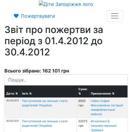
Пожертвувати
Звіт про пожертви за
період з 01.4.2012 до
30.4.2012
Всього зібрано: 162 101 грн
Сума:
Дата:
⇅
Ім'я:
⇅
⇅
Призначення:
⇅
30.04.2012
Поступления на личные счета
6500
Гейко София
родителей (Україна)
грн
Максимовна (острый
лимфобластный
лейкоз)
30.04.2012
Поступления на личные счета
22073
Игнатенко Б.
родителей (Україна)
грн
(множественные
травмы)