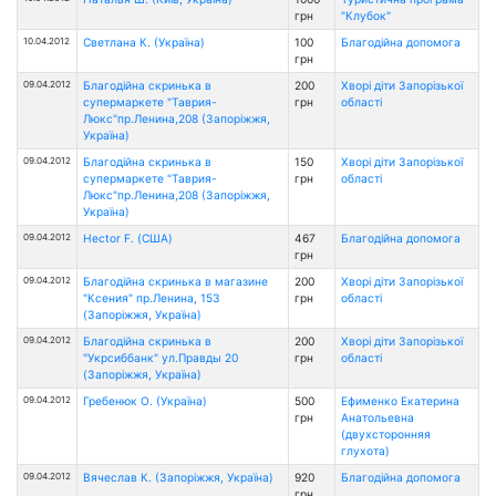
грн
"Клубок"
10.04.2012
Светлана К. (Україна)
100
Благодійна допомога
грн
09.04.2012
Благодійна скринька в
200
Хворі діти Запорізької
супермаркете "Таврия-
грн
області
Люкс"пр.Ленина,208 (Запоріжжя,
Україна)
09.04.2012
Благодійна скринька в
150
Хворі діти Запорізької
супермаркете "Таврия-
грн
області
Люкс"пр.Ленина,208 (Запоріжжя,
Україна)
09.04.2012
Hector F. (США)
467
Благодійна допомога
грн
09.04.2012
Благодійна скринька в магазине
200
Хворі діти Запорізької
"Ксения" пр.Ленина, 153
грн
області
(Запоріжжя, Україна)
09.04.2012
Благодійна скринька в
200
Хворі діти Запорізької
"Укрсиббанк" ул.Правды 20
грн
області
(Запоріжжя, Україна)
09.04.2012
Гребенюк О. (Україна)
500
Ефименко Екатерина
грн
Анатольевна
(двухсторонняя
глухота)
09.04.2012
Вячеслав К. (Запоріжжя, Україна)
920
Благодійна допомога
грн