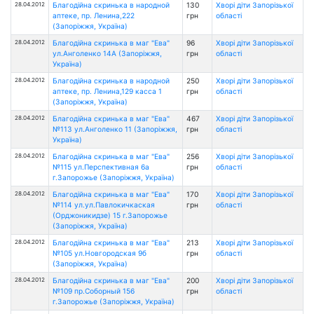
28.04.2012
Благодійна скринька в народной
130
Хворі діти Запорізької
аптеке, пр. Ленина,222
грн
області
(Запоріжжя, Україна)
28.04.2012
Благодійна скринька в маг "Ева"
96
Хворі діти Запорізької
ул.Анголенко 14А (Запоріжжя,
грн
області
Україна)
28.04.2012
Благодійна скринька в народной
250
Хворі діти Запорізької
аптеке, пр. Ленина,129 касса 1
грн
області
(Запоріжжя, Україна)
28.04.2012
Благодійна скринька в маг "Ева"
467
Хворі діти Запорізької
№113 ул.Анголенко 11 (Запоріжжя,
грн
області
Україна)
28.04.2012
Благодійна скринька в маг "Ева"
256
Хворі діти Запорізької
№115 ул.Перспективная 6а
грн
області
г.Запорожье (Запоріжжя, Україна)
28.04.2012
Благодійна скринька в маг "Ева"
170
Хворі діти Запорізької
№114 ул.ул.Павлокичкаская
грн
області
(Орджоникидзе) 15 г.Запорожье
(Запоріжжя, Україна)
28.04.2012
Благодійна скринька в маг "Ева"
213
Хворі діти Запорізької
№105 ул.Новгородская 9б
грн
області
(Запоріжжя, Україна)
28.04.2012
Благодійна скринька в маг "Ева"
200
Хворі діти Запорізької
№109 пр.Соборный 156
грн
області
г.Запорожье (Запоріжжя, Україна)