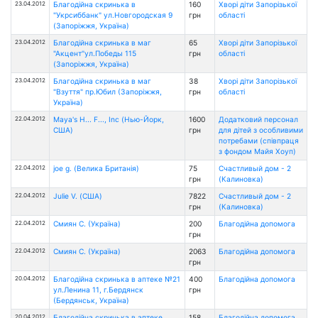
23.04.2012
Благодійна скринька в
160
Хворі діти Запорізької
"Укрсиббанк" ул.Новгородская 9
грн
області
(Запоріжжя, Україна)
23.04.2012
Благодійна скринька в маг
65
Хворі діти Запорізької
"Акцент"ул.Победы 115
грн
області
(Запоріжжя, Україна)
23.04.2012
Благодійна скринька в маг
38
Хворі діти Запорізької
"Взуття" пр.Юбил (Запоріжжя,
грн
області
Україна)
22.04.2012
Maya's H... F..., Inc (Нью-Йорк,
1600
Додатковий персонал
США)
грн
для дітей з особливими
потребами (співпраця
з фондом Майя Хоуп)
22.04.2012
joe g. (Велика Британія)
75
Счастливый дом - 2
грн
(Калиновка)
22.04.2012
Julie V. (США)
7822
Счастливый дом - 2
грн
(Калиновка)
22.04.2012
Смиян С. (Україна)
200
Благодійна допомога
грн
22.04.2012
Смиян С. (Україна)
2063
Благодійна допомога
грн
20.04.2012
Благодійна скринька в аптеке №21
400
Благодійна допомога
ул.Ленина 11, г.Бердянск
грн
(Бердянськ, Україна)
20.04.2012
Благодійна скринька в аптеке
158
Благодійна допомога