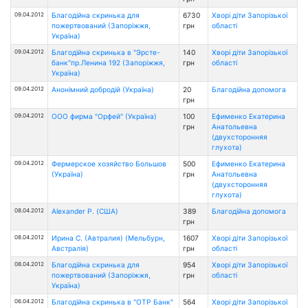
09.04.2012
Благодійна скринька для
6730
Хворі діти Запорізької
пожертвований (Запоріжжя,
грн
області
Україна)
09.04.2012
Благодійна скринька в "Эрсте-
140
Хворі діти Запорізької
банк"пр.Ленина 192 (Запоріжжя,
грн
області
Україна)
09.04.2012
Анонімний добродій (Україна)
20
Благодійна допомога
грн
09.04.2012
ООО фирма "Орфей" (Україна)
100
Ефименко Екатерина
грн
Анатольевна
(двухсторонняя
глухота)
09.04.2012
Фермерское хозяйство Большов
500
Ефименко Екатерина
(Україна)
грн
Анатольевна
(двухсторонняя
глухота)
08.04.2012
Alexander P. (США)
389
Благодійна допомога
грн
08.04.2012
Ирина С. (Автралия) (Мельбурн,
1607
Хворі діти Запорізької
Австралія)
грн
області
08.04.2012
Благодійна скринька для
954
Хворі діти Запорізької
пожертвований (Запоріжжя,
грн
області
Україна)
06.04.2012
Благодійна скринька в "ОТР Банк"
564
Хворі діти Запорізької