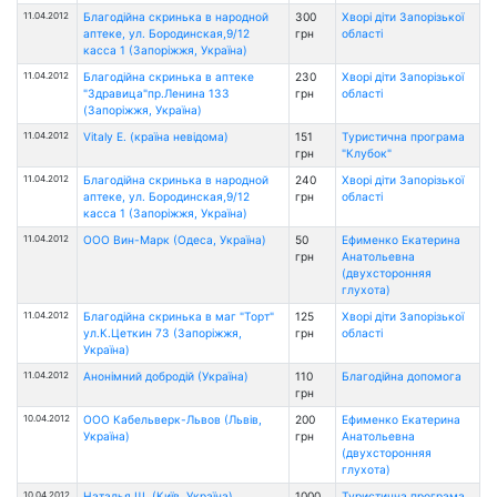
11.04.2012
Благодійна скринька в народной
300
Хворі діти Запорізької
аптеке, ул. Бородинская,9/12
грн
області
касса 1 (Запоріжжя, Україна)
11.04.2012
Благодійна скринька в аптеке
230
Хворі діти Запорізької
"Здравица"пр.Ленина 133
грн
області
(Запоріжжя, Україна)
11.04.2012
Vitaly E. (країна невідома)
151
Туристична програма
грн
"Клубок"
11.04.2012
Благодійна скринька в народной
240
Хворі діти Запорізької
аптеке, ул. Бородинская,9/12
грн
області
касса 1 (Запоріжжя, Україна)
11.04.2012
ООО Вин-Марк (Одеса, Україна)
50
Ефименко Екатерина
грн
Анатольевна
(двухсторонняя
глухота)
11.04.2012
Благодійна скринька в маг "Торт"
125
Хворі діти Запорізької
ул.К.Цеткин 73 (Запоріжжя,
грн
області
Україна)
11.04.2012
Анонімний добродій (Україна)
110
Благодійна допомога
грн
10.04.2012
ООО Кабельверк-Львов (Львів,
200
Ефименко Екатерина
Україна)
грн
Анатольевна
(двухсторонняя
глухота)
10.04.2012
Наталья Ш. (Київ, Україна)
1000
Туристична програма