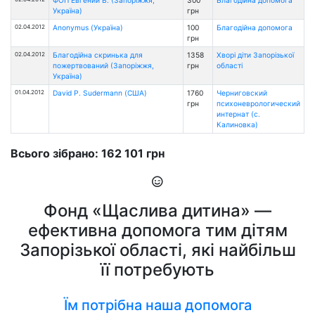
Україна)
грн
02.04.2012
Anonymus (Україна)
100
Благодійна допомога
грн
02.04.2012
Благодійна скринька для
1358
Хворі діти Запорізької
пожертвований (Запоріжжя,
грн
області
Україна)
01.04.2012
David P. Sudermann (США)
1760
Черниговский
грн
психоневрологический
интернат (с.
Калиновка)
Всього зібрано: 162 101 грн
Фонд «Щаслива дитина» —
ефективна допомога тим дітям
Запорізької області, які найбільш
її потребують
Їм потрібна наша допомога