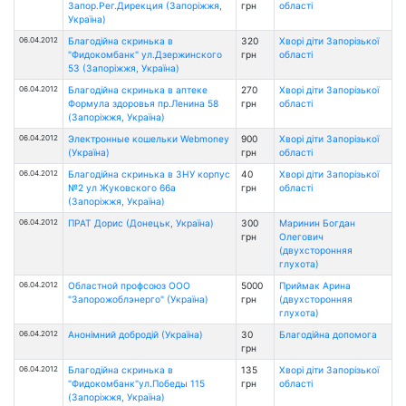
Запор.Рег.Дирекция (Запоріжжя,
грн
області
Україна)
06.04.2012
Благодійна скринька в
320
Хворі діти Запорізької
"Фидокомбанк" ул.Дзержинского
грн
області
53 (Запоріжжя, Україна)
06.04.2012
Благодійна скринька в аптеке
270
Хворі діти Запорізької
Формула здоровья пр.Ленина 58
грн
області
(Запоріжжя, Україна)
06.04.2012
Электронные кошельки Webmoney
900
Хворі діти Запорізької
(Україна)
грн
області
06.04.2012
Благодійна скринька в ЗНУ корпус
40
Хворі діти Запорізької
№2 ул Жуковского 66а
грн
області
(Запоріжжя, Україна)
06.04.2012
ПРАТ Дорис (Донецьк, Україна)
300
Маринин Богдан
грн
Олегович
(двухсторонняя
глухота)
06.04.2012
Областной профсоюз ООО
5000
Приймак Арина
"Запорожоблэнерго" (Україна)
грн
(двухсторонняя
глухота)
06.04.2012
Анонімний добродій (Україна)
30
Благодійна допомога
грн
06.04.2012
Благодійна скринька в
135
Хворі діти Запорізької
"Фидокомбанк"ул.Победы 115
грн
області
(Запоріжжя, Україна)