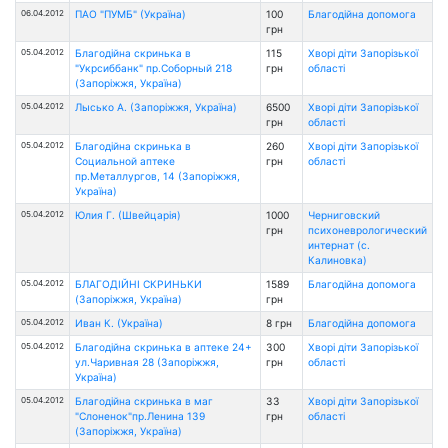
06.04.2012
ПАО "ПУМБ" (Україна)
100
Благодійна допомога
грн
05.04.2012
Благодійна скринька в
115
Хворі діти Запорізької
"Укрсиббанк" пр.Соборный 218
грн
області
(Запоріжжя, Україна)
05.04.2012
Лысько А. (Запоріжжя, Україна)
6500
Хворі діти Запорізької
грн
області
05.04.2012
Благодійна скринька в
260
Хворі діти Запорізької
Социальной аптеке
грн
області
пр.Металлургов, 14 (Запоріжжя,
Україна)
05.04.2012
Юлия Г. (Швейцарія)
1000
Черниговский
грн
психоневрологический
интернат (с.
Калиновка)
05.04.2012
БЛАГОДІЙНІ СКРИНЬКИ
1589
Благодійна допомога
(Запоріжжя, Україна)
грн
05.04.2012
Иван К. (Україна)
8 грн
Благодійна допомога
05.04.2012
Благодійна скринька в аптеке 24+
300
Хворі діти Запорізької
ул.Чаривная 28 (Запоріжжя,
грн
області
Україна)
05.04.2012
Благодійна скринька в маг
33
Хворі діти Запорізької
"Слоненок"пр.Ленина 139
грн
області
(Запоріжжя, Україна)