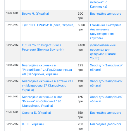
интернат (с.
Калиновка)
13.04.2012
Борис Ч. (Україна)
300
Благодійна допомога
грн
13.04.2012
ТДВ "ИНТЕРХИМ" (Одеса, Україна)
5000
Ефименко Екатерина
грн
Анатольевна
(двухсторонняя
глухота)
13.04.2012
Future Youth Project (Vinca
4160
Дополнительный
Peterson) (Велика Британія)
грн
персонал для
детдомов (Furute
Youth)
13.04.2012
Благодійна скринька в
225
Хворі діти Запорізької
"Укрсиббанк" ул.Гер.Сталинграда
грн
області
40 (Запоріжжя, Україна)
13.04.2012
Благодійна скринька в аптеке 24+
190
Хворі діти Запорізької
ул.Матросова 27 (Запоріжжя,
грн
області
Україна)
13.04.2012
Благодійна скринька в маг
125
Хворі діти Запорізької
"Ксения" пр.Соборный 190
грн
області
(Запоріжжя, Україна)
12.04.2012
Оксана Б. (Україна)
150
Благодійна допомога
грн
12.04.2012
Л. Ш. (Україна)
200
Благодійна допомога
грн