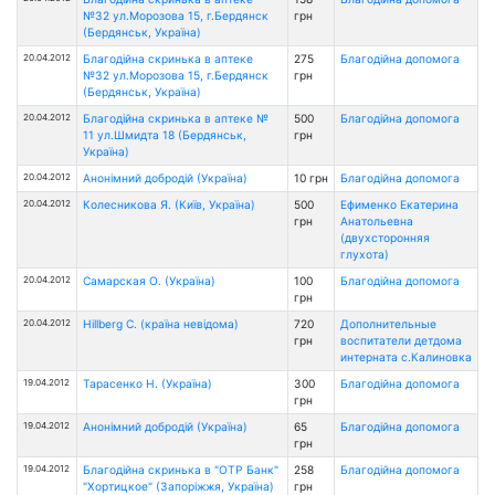
№32 ул.Морозова 15, г.Бердянск
грн
(Бердянськ, Україна)
20.04.2012
Благодійна скринька в аптеке
275
Благодійна допомога
№32 ул.Морозова 15, г.Бердянск
грн
(Бердянськ, Україна)
20.04.2012
Благодійна скринька в аптеке №
500
Благодійна допомога
11 ул.Шмидта 18 (Бердянськ,
грн
Україна)
20.04.2012
Анонімний добродій (Україна)
10 грн
Благодійна допомога
20.04.2012
Колесникова Я. (Київ, Україна)
500
Ефименко Екатерина
грн
Анатольевна
(двухсторонняя
глухота)
20.04.2012
Самарская О. (Україна)
100
Благодійна допомога
грн
20.04.2012
Hillberg C. (країна невідома)
720
Дополнительные
грн
воспитатели детдома
интерната с.Калиновка
19.04.2012
Тарасенко Н. (Україна)
300
Благодійна допомога
грн
19.04.2012
Анонімний добродій (Україна)
65
Благодійна допомога
грн
19.04.2012
Благодійна скринька в "ОТР Банк"
258
Благодійна допомога
"Хортицкое" (Запоріжжя, Україна)
грн