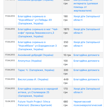
грн
интерната (целевая
помощь от
жертвователя)
17.04.2012
Благодійна скринька в
190
Хворі діти Запорізької
"Укрсиббанк" ул.Победы 49
грн
області
(Запоріжжя, Україна)
17.04.2012
Благодійна скринька в маг "Чай-
1870
Хворі діти Запорізької
кофе" проезд Леваневского,3
грн
області
(Запоріжжя, Україна)
17.04.2012
Благодійна скринька в
350
Хворі діти Запорізької
"Укрсиббанк" ул.Бородинская 3
грн
області
(Запоріжжя, Україна)
17.04.2012
Анонімний добродій (Україна)
10 грн
Благодійна допомога
17.04.2012
Anonymus (Україна)
100
Благодійна допомога
грн
17.04.2012
Тарас Ч. (Запоріжжя, Україна)
300
Благодійна допомога
грн
17.04.2012
Вислогузова И. (Україна)
449
Благодійна допомога
грн
17.04.2012
Благодійна скринька в народной
170
Хворі діти Запорізької
аптеке, ул.Сталеваров 25
грн
області
(Запоріжжя, Україна)
13.04.2012
Future Youth Project (Vinca
680
Черниговский
Peterson) (Велика Британія)
грн
психоневрологический