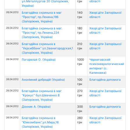
ул.Металлургов 20 (Запоріжжя,
грн
області
Україна)
26.04.2012
Благодійна скринька в маг
140
Хворі діти Запорізької
"Простор", пр.Ленина,196
грн
області
(Запоріжжя, Україна)
26.04.2012
Благодійна скринька в маг.
180
Хворі діти Запорізької
"Простор", пр.Ленина,224
грн
області
(Запоріжжя, Україна)
26.04.2012
Благодійна скринька в
210
Хворі діти Запорізької
"Укрсиббанк" ул.Звенигородская,1
грн
області
(Запоріжжя, Україна)
26.04.2012
Погорелая О. (Україна)
1000
Черниговский
грн
психоневрологический
интернат (с.
Калиновка)
26.04.2012
Анонімний добродій (Україна)
100
Благодійна допомога
грн
26.04.2012
Благодійна скринька в маг
270
Хворі діти Запорізької
"Крокус" бул.Шевченко 8
грн
області
(Запоріжжя, Україна)
26.04.2012
Донник А. (Україна)
300
Благодійна допомога
грн
26.04.2012
Благодійна скринька в
260
Хворі діти Запорізької
"Южкомбанк",ул.Мира,16
грн
області
(Запоріжжя, Україна)