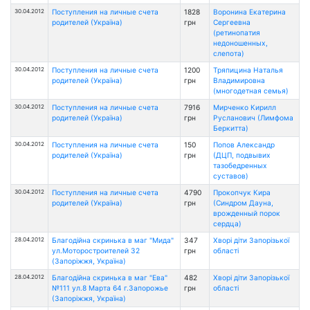
30.04.2012
Поступления на личные счета
1828
Воронина Екатерина
родителей (Україна)
грн
Сергеевна
(ретинопатия
недоношенных,
слепота)
30.04.2012
Поступления на личные счета
1200
Тряпицина Наталья
родителей (Україна)
грн
Владимировна
(многодетная семья)
30.04.2012
Поступления на личные счета
7916
Мирченко Кирилл
родителей (Україна)
грн
Русланович (Лимфома
Беркитта)
30.04.2012
Поступления на личные счета
150
Попов Александр
родителей (Україна)
грн
(ДЦП, подвывих
тазобедренных
суставов)
30.04.2012
Поступления на личные счета
4790
Прокопчук Кира
родителей (Україна)
грн
(Синдром Дауна,
врожденный порок
сердца)
28.04.2012
Благодійна скринька в маг "Мида"
347
Хворі діти Запорізької
ул.Моторостроителей 32
грн
області
(Запоріжжя, Україна)
28.04.2012
Благодійна скринька в маг "Ева"
482
Хворі діти Запорізької
№111 ул.8 Марта 64 г.Запорожье
грн
області
(Запоріжжя, Україна)