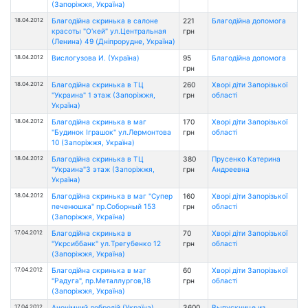
(Запоріжжя, Україна)
18.04.2012
Благодійна скринька в салоне
221
Благодійна допомога
красоты "О'кей" ул.Центральная
грн
(Ленина) 49 (Дніпрорудне, Україна)
18.04.2012
Вислогузова И. (Україна)
95
Благодійна допомога
грн
18.04.2012
Благодійна скринька в ТЦ
260
Хворі діти Запорізької
"Украина" 1 этаж (Запоріжжя,
грн
області
Україна)
18.04.2012
Благодійна скринька в маг
170
Хворі діти Запорізької
"Будинок Іграшок" ул.Лермонтова
грн
області
10 (Запоріжжя, Україна)
18.04.2012
Благодійна скринька в ТЦ
380
Прусенко Катерина
"Украина"3 этаж (Запоріжжя,
грн
Андреевна
Україна)
18.04.2012
Благодійна скринька в маг "Супер
160
Хворі діти Запорізької
печенюшка" пр.Соборный 153
грн
області
(Запоріжжя, Україна)
17.04.2012
Благодійна скринька в
70
Хворі діти Запорізької
"Укрсиббанк" ул.Трегубенко 12
грн
області
(Запоріжжя, Україна)
17.04.2012
Благодійна скринька в маг
60
Хворі діти Запорізької
"Радуга", пр.Металлургов,18
грн
області
(Запоріжжя, Україна)
17.04.2012
Анонімний добродій (Україна)
3600
Выпускнице из