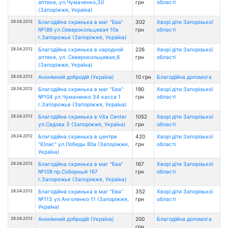
аптеке, ул.Чумаченко,30
грн
області
(Запоріжжя, Україна)
28.04.2012
Благодійна скринька в маг "Ева"
302
Хворі діти Запорізької
№188 ул.Северокольцевая 10а
грн
області
г.Запорожье (Запоріжжя, Україна)
28.04.2012
Благодійна скринька в народной
226
Хворі діти Запорізької
аптеке, ул. Северокольцевая,6
грн
області
(Запоріжжя, Україна)
28.04.2012
Анонімний добродій (Україна)
10 грн
Благодійна допомога
28.04.2012
Благодійна скринька в маг "Ева"
190
Хворі діти Запорізької
№104 ул.Чумаченко 34 касса 1
грн
області
г.Запорожье (Запоріжжя, Україна)
28.04.2012
Благодійна скринька в Vita Center
1052
Хворі діти Запорізької
ул.Седова 3 (Запоріжжя, Україна)
грн
області
28.04.2012
Благодійна скринька в центре
420
Хворі діти Запорізької
"Юлис" ул.Победы 80а (Запоріжжя,
грн
області
Україна)
28.04.2012
Благодійна скринька в маг "Ева"
167
Хворі діти Запорізької
№108 пр.Соборный 167
грн
області
г.Запорожье (Запоріжжя, Україна)
28.04.2012
Благодійна скринька в маг "Ева"
352
Хворі діти Запорізької
№113 ул.Анголенко 11 (Запоріжжя,
грн
області
Україна)
28.04.2012
Анонімний добродій (Україна)
200
Благодійна допомога
грн