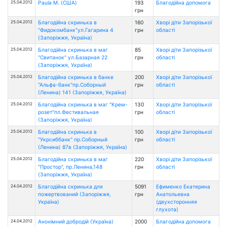
25.04.2012
Paula M. (США)
193
Благодійна допомога
грн
25.04.2012
Благодійна скринька в
160
Хворі діти Запорізької
"Фидокомбанк"ул.Гагарина 4
грн
області
(Запоріжжя, Україна)
25.04.2012
Благодійна скринька в маг
85
Хворі діти Запорізької
"Свитанок" ул.Базарная 22
грн
області
(Запоріжжя, Україна)
25.04.2012
Благодійна скринька в банке
200
Хворі діти Запорізької
"Альфа-банк"пр.Соборный
грн
області
(Ленина) 141 (Запоріжжя, Україна)
25.04.2012
Благодійна скринька в маг "Крем-
130
Хворі діти Запорізької
розет"пл.Фестивальная
грн
області
(Запоріжжя, Україна)
25.04.2012
Благодійна скринька в
100
Хворі діти Запорізької
"Укрсиббанк" пр.Соборный
грн
області
(Ленина) 87в (Запоріжжя, Україна)
25.04.2012
Благодійна скринька в маг
220
Хворі діти Запорізької
"Простор", пр.Ленина,148
грн
області
(Запоріжжя, Україна)
24.04.2012
Благодійна скринька для
5091
Ефименко Екатерина
пожертвований (Запоріжжя,
грн
Анатольевна
Україна)
(двухсторонняя
глухота)
24.04.2012
Анонімний добродій (Україна)
2000
Благодійна допомога