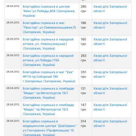
28.04.2012
Благодійна скринька в центре
280
Хворі діти Запорізької
"Айнс"ул.Победы,80А (Запоріжжя,
грн
області
Україна)
28.04.2012
Благодійна скринька в маг.
186
Хворі діти Запорізької
"Простор", ул.Северокольцевая,15
грн
області
(Запоріжжя, Україна)
28.04.2012
Благодійна скринька в народной
160
Хворі діти Запорізької
аптеке, ул. Новокузнецкая,1
грн
області
(Запоріжжя, Україна)
28.04.2012
Благодійна скринька в народной
263
Хворі діти Запорізької
аптеке, ул.Победы,115А
грн
області
(Запоріжжя, Україна)
28.04.2012
Благодійна скринька в маг "Ева"
351
Хворі діти Запорізької
№110 пр.Соборный 190
грн
області
г.Запорожье (Запоріжжя, Україна)
28.04.2012
Благодійна скринька в ломбарде
121
Хворі діти Запорізької
"Мидас" пр.Металлургов 15/1
грн
області
(Запоріжжя, Україна)
28.04.2012
Благодійна скринька в ломбарде
147
Хворі діти Запорізької
"Мидас" пр.Металлургов 15/2
грн
області
(Запоріжжя, Україна)
28.04.2012
Благодійна скринька в
514
Хворі діти Запорізької
медицинском центре "ДиаСервис"
грн
області
ул.Гончаренко (Панфиловцев) 15
(Запоріжжя, Україна)