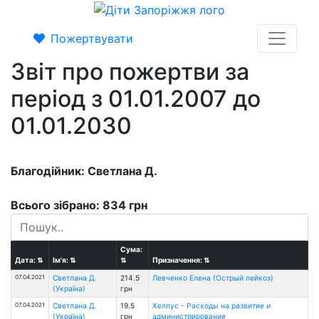
Пожертвувати
Звіт про пожертви за
період з 01.01.2007 до
01.01.2030
Благодійник: Светлана Д.
Всього зібрано: 834 грн
Сума:
Дата:
⇅
Ім'я:
⇅
⇅
Призначення:
⇅
07.04.2021
Светлана Д.
214.5
Левченко Елена (Острый лейкоз)
(Україна)
грн
07.04.2021
Светлана Д.
19.5
Хелпус - Расходы на развитие и
(Україна)
грн
администрирование