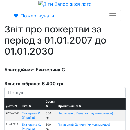
Пожертвувати
Звіт про пожертви за
період з 01.01.2007 до
01.01.2030
Благодійник: Екатерина С.
Всього зібрано: 6 400 грн
Сума:
Дата:
⇅
Ім'я:
⇅
⇅
Призначення:
⇅
27.09.2020
Екатерина С.
300
Нестеренко Пелагея (муковисцидоз)
(Україна)
грн
21.01.2019
Екатерина С.
200
Пилявский Даниил (муковисцидоз)
(Україна)
грн