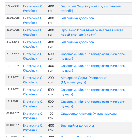
14.12.2018
Екатерина С.
400
Беспалий Єгор (муковісцидоз, тяжкий
(Україна)
грн
перебіг)
29.05.2018
Екатерина С.
400
Благодійна допомога
(Україна)
грн
30.04.2018
Екатерина С.
400
Проценко Илья (Аневризмальная киста
(Україна)
грн
левой плечевой кости)
31.03.2018
Екатерина С.
400
Благодійна допомога
(Україна)
грн
27.02.2018
Екатерина С.
500
Сазанович Михаил (экстрофия мочевого
(Україна)
грн
пузыря)
16.01.2018
Екатерина С.
400
Сазанович Михаил (экстрофия мочевого
(Україна)
грн
пузыря)
12.12.2017
Екатерина С.
200
Мочернюк Дарья Романовна
(Україна)
грн
(Муковисцидоз)
12.12.2017
Екатерина С.
500
Сазанович Михаил (экстрофия мочевого
(Україна)
грн
пузыря)
13.11.2017
Екатерина С.
500
Сазанович Михаил (экстрофия мочевого
(Україна)
грн
пузыря)
03.10.2017
Екатерина С.
100
Сидоренко Алексей (муковисцидоз)
(Україна)
грн
03.10.2017
Екатерина С.
400
Благодійна допомога
(Україна)
грн
12.09.2017