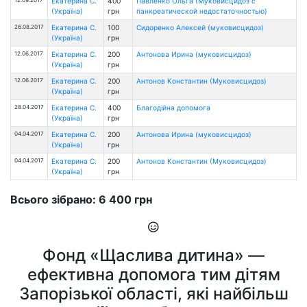
Екатерина С.
400
Павленко Ольга (Муковисцидоз с
(Україна)
грн
панкреатической недостаточностью)
26.08.2017
Екатерина С.
100
Сидоренко Алексей (муковисцидоз)
(Україна)
грн
12.06.2017
Екатерина С.
200
Антонова Ирина (муковисцидоз)
(Україна)
грн
12.06.2017
Екатерина С.
200
Антонов Константин (Муковисцидоз)
(Україна)
грн
28.04.2017
Екатерина С.
400
Благодійна допомога
(Україна)
грн
04.04.2017
Екатерина С.
200
Антонова Ирина (муковисцидоз)
(Україна)
грн
04.04.2017
Екатерина С.
200
Антонов Константин (Муковисцидоз)
(Україна)
грн
Всього зібрано: 6 400 грн
Фонд «Щаслива дитина» —
ефективна допомога тим дітям
Запорізької області, які найбільш