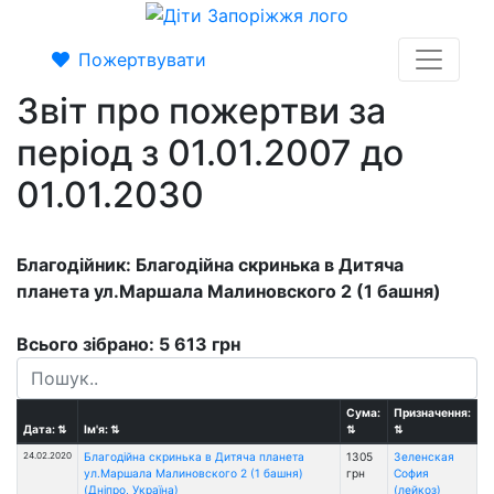
Пожертвувати
Звіт про пожертви за
період з 01.01.2007 до
01.01.2030
Благодійник: Благодійна скринька в Дитяча
планета ул.Маршала Малиновского 2 (1 башня)
Всього зібрано: 5 613 грн
Сума:
Призначення:
Дата:
⇅
Ім'я:
⇅
⇅
⇅
24.02.2020
Благодійна скринька в Дитяча планета
1305
Зеленская
ул.Маршала Малиновского 2 (1 башня)
грн
София
(Дніпро, Україна)
(лейкоз)