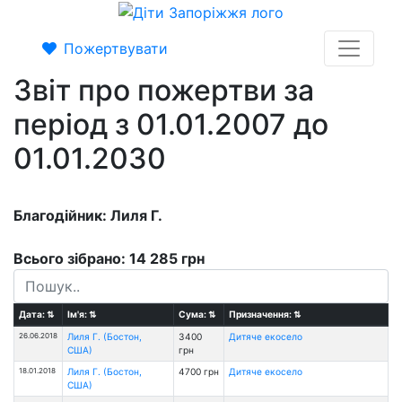
Пожертвувати
Звіт про пожертви за
період з 01.01.2007 до
01.01.2030
Благодійник: Лиля Г.
Всього зібрано: 14 285 грн
Дата:
⇅
Ім'я:
⇅
Сума:
⇅
Призначення:
⇅
26.06.2018
Лиля Г. (Бостон,
3400
Дитяче екосело
США)
грн
18.01.2018
Лиля Г. (Бостон,
4700 грн
Дитяче екосело
США)