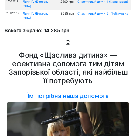
17.10.2017
Лиля Г. (Бостон,
2500 грн
Счастливый дом - 1 (Калиновка)
США)
28.07.2017
Лиля Г. (Бостон,
3685 грн
Счастливый дом - 5 (Любимовка)
США)
Всього зібрано: 14 285 грн
Фонд «Щаслива дитина» —
ефективна допомога тим дітям
Запорізької області, які найбільш
її потребують
Їм потрібна наша допомога