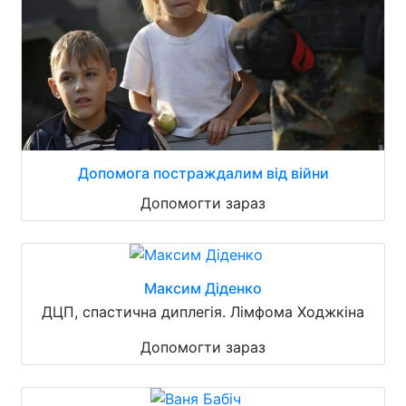
Допомога постраждалим від війни
Допомогти зараз
Максим Діденко
ДЦП, спастична диплегія. Лімфома Ходжкіна
Допомогти зараз