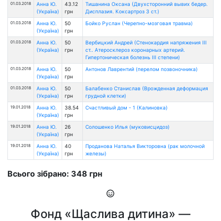
01.03.2018
Анна Ю.
43.12
Тишанина Оксана (Двухсторонний вывих бедер.
(Україна)
грн
Дисплазия. Коксартроз 3 ст.)
01.03.2018
Анна Ю.
50
Бойко Руслан (Черепно-мозговая травма)
(Україна)
грн
01.03.2018
Анна Ю.
50
Вербицкий Андрей (Стенокардия напряжения ІІІ
(Україна)
грн
ст.. Атеросклероз коронарных артерий.
Гипертоническая болезнь ІІІ степени)
01.03.2018
Анна Ю.
50
Антонов Лаврентий (перелом позвоночника)
(Україна)
грн
01.03.2018
Анна Ю.
50
Балабенко Станислав (Врожденная деформация
(Україна)
грн
грудной клетки)
19.01.2018
Анна Ю.
38.54
Счастливый дом - 1 (Калиновка)
(Україна)
грн
19.01.2018
Анна Ю.
26
Солошенко Илья (муковисцидоз)
(Україна)
грн
19.01.2018
Анна Ю.
40
Проданова Наталья Викторовна (рак молочной
(Україна)
грн
железы)
Всього зібрано: 348 грн
Фонд «Щаслива дитина» —