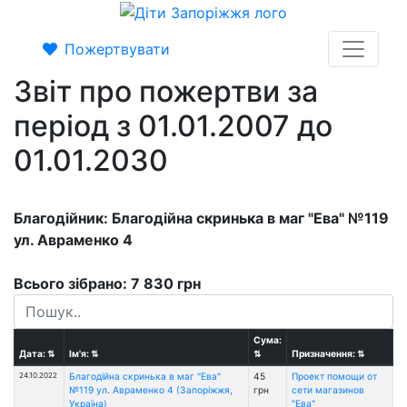
Пожертвувати
Звіт про пожертви за
період з 01.01.2007 до
01.01.2030
Благодійник: Благодійна скринька в маг "Ева" №119
ул. Авраменко 4
Всього зібрано: 7 830 грн
Сума:
Дата:
⇅
Ім'я:
⇅
⇅
Призначення:
⇅
24.10.2022
Благодійна скринька в маг "Ева"
45
Проект помощи от
№119 ул. Авраменко 4 (Запоріжжя,
грн
сети магазинов
Україна)
"Ева"