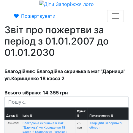
Пожертвувати
Звіт про пожертви за
період з 01.01.2007 до
01.01.2030
Благодійник: Благодійна скринька в маг "Дарница"
ул.Корищенко 18 касса 2
Всього зібрано: 14 355 грн
Сума:
Дата:
⇅
Ім'я:
⇅
⇅
Призначення:
⇅
13.07.2026
Благодійна скринька в маг
75
Хворі діти Запорізької
"Дарница" ул.Корищенко 18
грн
області
касса 2 (Запоріжжя, Україна)