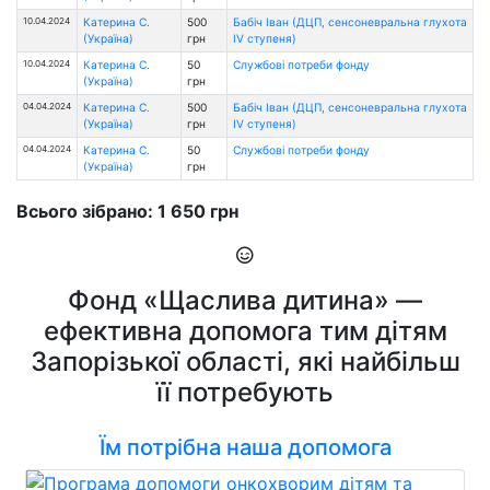
10.04.2024
Катерина С.
500
Бабіч Іван (ДЦП, сенсоневральна глухота
(Україна)
грн
IV ступеня)
10.04.2024
Катерина С.
50
Службові потреби фонду
(Україна)
грн
04.04.2024
Катерина С.
500
Бабіч Іван (ДЦП, сенсоневральна глухота
(Україна)
грн
IV ступеня)
04.04.2024
Катерина С.
50
Службові потреби фонду
(Україна)
грн
Всього зібрано: 1 650 грн
Фонд «Щаслива дитина» —
ефективна допомога тим дітям
Запорізької області, які найбільш
її потребують
Їм потрібна наша допомога